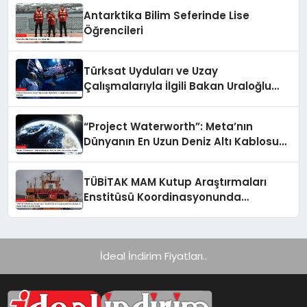
Antarktika Bilim Seferinde Lise
Öğrencileri
Türksat Uyduları ve Uzay
Çalışmalarıyla İlgili Bakan Uraloğlu
Açıklamalarda Bulundu
“Project Waterworth”: Meta’nın
Dünyanın En Uzun Deniz Altı Kablosu
Projesi
TÜBİTAK MAM Kutup Araştırmaları
Enstitüsü Koordinasyonunda
Gerçekleşen 9. Ulusal Antarktika Bilim
Seferi
İdeal İndirim Fiyatları..