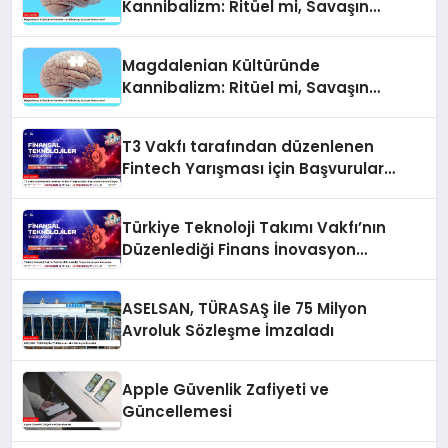
Kannibalizm: Ritüel mi, Savaşın
Sonucu mu?
Magdalenian Kültüründe
Kannibalizm: Ritüel mi, Savaşın
Sonucu mu?
T3 Vakfı tarafından düzenlenen
Fintech Yarışması için Başvurular
Devam Ediyor
Türkiye Teknoloji Takımı Vakfı’nın
Düzenlediği Finans İnovasyon
Yarışması
ASELSAN, TÜRASAŞ İle 75 Milyon
Avroluk Sözleşme İmzaladı
Apple Güvenlik Zafiyeti ve
Güncellemesi