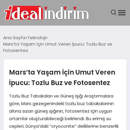
ANASAYFA
Ana Sayfa
Teknoloji
Mars’ta Yaşam İçin Umut Veren İpucu: Tozlu Buz ve
BILGISAYAR
Fotosentez
DÜNYA
Mars’ta Yaşam İçin Umut Veren
SEYAHAT
İpucu: Tozlu Buz ve Fotosentez
TEKNOLOJI
Tozlu Buz Tabakaları ve Güneş Işığı Araştırmalara
göre, Mars gezegenindeki tozlu buz tabakalarının
YAŞAM
altına sızan güneş ışığının, fotosentez için uygun
ortamlar oluşturabileceği belirlendi. Bu erimiş su
cepleri, Dünya’daki “cryoconite” deliklerine benzerlik