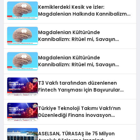
Kemiklerdeki Kesik ve İzler:
Magdalenian Halkında Kannibalizm
Tartışması
Magdalenian Kültüründe
Kannibalizm: Ritüel mi, Savaşın
Sonucu mu?
Magdalenian Kültüründe
Kannibalizm: Ritüel mi, Savaşın
Sonucu mu?
T3 Vakfı tarafından düzenlenen
Fintech Yarışması için Başvurular
Devam Ediyor
Türkiye Teknoloji Takımı Vakfı’nın
Düzenlediği Finans İnovasyon
Yarışması
ASELSAN, TÜRASAŞ İle 75 Milyon