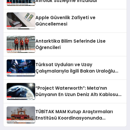
Avroluk Sözleşme İmzaladı
Apple Güvenlik Zafiyeti ve
Güncellemesi
Antarktika Bilim Seferinde Lise
Öğrencileri
Türksat Uyduları ve Uzay
Çalışmalarıyla İlgili Bakan Uraloğlu
Açıklamalarda Bulundu
“Project Waterworth”: Meta’nın
Dünyanın En Uzun Deniz Altı Kablosu
Projesi
TÜBİTAK MAM Kutup Araştırmaları
Enstitüsü Koordinasyonunda
Gerçekleşen 9. Ulusal Antarktika Bilim