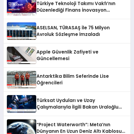
Türkiye Teknoloji Takımı Vakfı’nın
Düzenlediği Finans İnovasyon
Yarışması
ASELSAN, TÜRASAŞ İle 75 Milyon
Avroluk Sözleşme İmzaladı
Apple Güvenlik Zafiyeti ve
Güncellemesi
Antarktika Bilim Seferinde Lise
Öğrencileri
Türksat Uyduları ve Uzay
Çalışmalarıyla İlgili Bakan Uraloğlu
Açıklamalarda Bulundu
“Project Waterworth”: Meta’nın
Dünyanın En Uzun Deniz Altı Kablosu