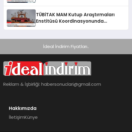
Projesi
TÜBİTAK MAM Kutup Araştırmaları
Enstitüsü Koordinasyonunda
Gerçekleşen 9. Ulusal Antarktika Bilim
Seferi
İdeal İndirim Fiyatları..
Reklam & İşbirliği:
habersonuclari@gmail.com
Hakkımızda
İletişim
Künye