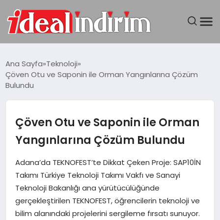
ANASAYFA
Ana Sayfa
Teknoloji
Çöven Otu ve Saponin ile Orman Yangınlarına Çözüm
BILGISAYAR
Bulundu
DÜNYA
Çöven Otu ve Saponin ile Orman
SEYAHAT
Yangınlarına Çözüm Bulundu
TEKNOLOJI
Adana’da TEKNOFEST’te Dikkat Çeken Proje: SAP10İN
Takımı Türkiye Teknoloji Takımı Vakfı ve Sanayi
YAŞAM
Teknoloji Bakanlığı ana yürütücülüğünde
gerçekleştirilen TEKNOFEST, öğrencilerin teknoloji ve
bilim alanındaki projelerini sergileme fırsatı sunuyor.