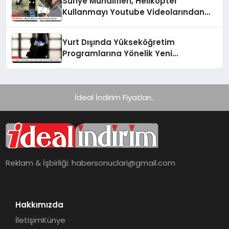
Suriye Muhalifleri, Helikopter
Kullanmayı Youtube Videolarından
Öğreniyor
Yurt Dışında Yükseköğretim
Programlarına Yönelik Yeni
Yönetmelik Yayımlandı
İdeal İndirim Fiyatları..
Reklam & İşbirliği:
habersonuclari@gmail.com
Hakkımızda
İletişim
Künye