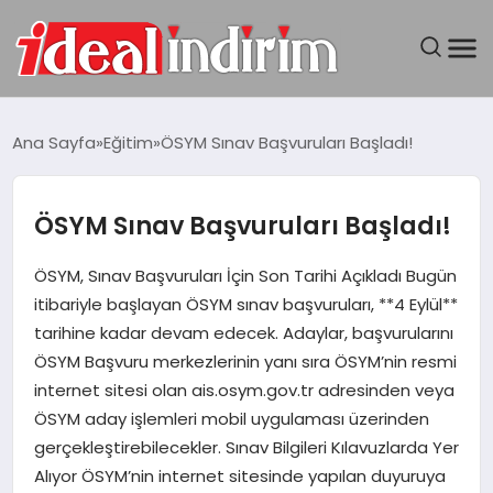
ANASAYFA
Ana Sayfa
Eğitim
ÖSYM Sınav Başvuruları Başladı!
BILGISAYAR
ÖSYM Sınav Başvuruları Başladı!
DÜNYA
ÖSYM, Sınav Başvuruları İçin Son Tarihi Açıkladı Bugün
SEYAHAT
itibariyle başlayan ÖSYM sınav başvuruları, **4 Eylül**
tarihine kadar devam edecek. Adaylar, başvurularını
TEKNOLOJI
ÖSYM Başvuru merkezlerinin yanı sıra ÖSYM’nin resmi
internet sitesi olan ais.osym.gov.tr adresinden veya
YAŞAM
ÖSYM aday işlemleri mobil uygulaması üzerinden
gerçekleştirebilecekler. Sınav Bilgileri Kılavuzlarda Yer
Alıyor ÖSYM’nin internet sitesinde yapılan duyuruya