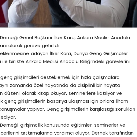
 Derneği Genel Başkanı İlker Kara, Ankara Meclisi Anadolu
anı olarak göreve getirildi.
esteklenmesine adayan İlker Kara, Dünya Genç Girişimciler
le birlikte Ankara Meclisi Anadolu Birliği’ndeki görevlerini
enç girişimcileri desteklemek için hızla çalışmalara
a aynı zamanda özel hayatında da disiplinli bir hayata
 düzenli olarak kitap okuyor, seminerlere katılıyor ve
k genç girişimcilerin başarıya ulaşması için onlara ilham
nuşmalar yapıyor. Genç girişimcilerin karşılaştığı zorlukları
 ediyor.
Derneği, girişimcilik konusunda eğitimler, seminerler ve
cerilerini arttırmalarına yardımcı oluyor. Dernek tarafından