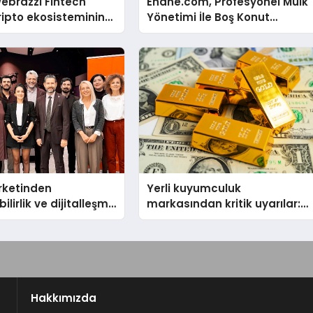
ebrazzi Fintech
Ehane.com, Profesyonel Mülk
ripto ekosisteminin
Yönetimi İle Boş Konut
simlerini ağırlayacak
Stokunu Eritecek
irketinden
Yerli kuyumculuk
ilirlik ve dijitalleşme
markasından kritik uyarılar:
l etkinlik
Doğru seçim yatırımınızı
şekillendirir
Hakkımızda