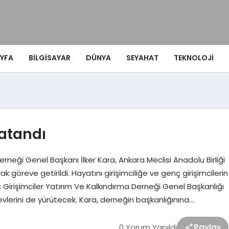
YFA
BILGISAYAR
DÜNYA
SEYAHAT
TEKNOLOJI
 atandı
rneği Genel Başkanı İlker Kara, Ankara Meclisi Anadolu Birliği
ak göreve getirildi. Hayatını girişimciliğe ve genç girişimcilerin
irişimciler Yatırım Ve Kalkındırma Derneği Genel Başkanlığı
örevlerini de yürütecek. Kara, derneğin başkanlığınına…
0 Yorum Yapıldı
Paylaş