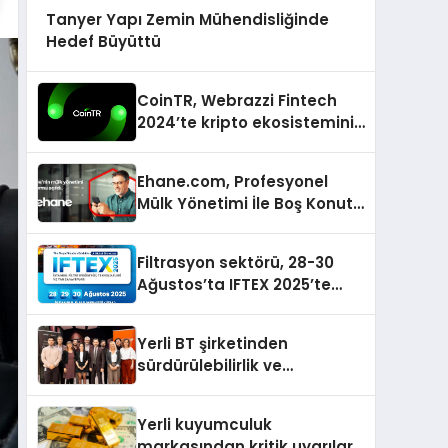
Tanyer Yapı Zemin Mühendisliğinde
Hedef Büyüttü
CoinTR, Webrazzi Fintech
2024’te kripto ekosisteminin
tanınan isimlerini
ağırlayacak
Ehane.com, Profesyonel
Mülk Yönetimi İle Boş Konut
Stokunu Eritecek
Filtrasyon sektörü, 28-30
Ağustos’ta IFTEX 2025’te
buluşacak
Yerli BT şirketinden
sürdürülebilirlik ve
dijitalleşme odaklı özel
etkinlik
Yerli kuyumculuk
markasından kritik uyarılar: