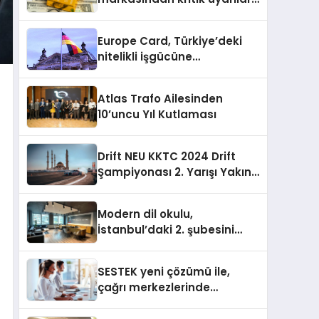
Doğru seçim yatırımınızı
şekillendirir
Europe Card, Türkiye’deki
nitelikli işgücüne
Almanya’da kariyer fırsatı
sununuyor
Atlas Trafo Ailesinden
10’uncu Yıl Kutlaması
Drift NEU KKTC 2024 Drift
Şampiyonası 2. Yarışı Yakın
Doğu Kampüsünde
Gerçekleştirildi
Modern dil okulu,
İstanbul’daki 2. şubesini
açıyor
SESTEK yeni çözümü ile,
çağrı merkezlerinde
kapasite planlama
verimliliğini 4 kat artırıyor