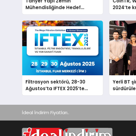
Tanyer Yapı Zemin
CoinTR, W
Mühendisliğinde Hedef
2024’te k
Büyüttü
tanınan i
Filtrasyon sektörü, 28-30
Yerli BT ş
Ağustos’ta IFTEX 2025’te
sürdürüleb
buluşacak
odaklı öze
İdeal İndirim Fiyatları..