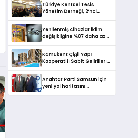
Türkiye Kentsel Tesis
Yönetim Derneği, 2’nci
Yönetim Kurulu Çalışma
Kampı düzenlendi
Yenilenmiş cihazlar iklim
değişikliğine %87 daha az
katıda bulunuyor
Kamukent Çiğli Yapı
Kooperatifi Sabit Gelirlileri
Hayallerindeki Eve
Kavuşturacak
Anahtar Parti Samsun için
yeni yol haritasını
açıklayacak