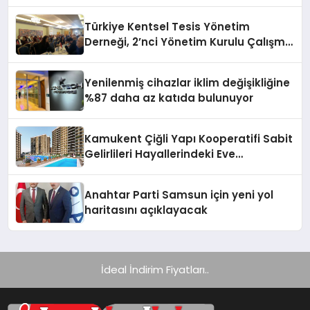
verimliliğini 4 kat artırıyor
Türkiye Kentsel Tesis Yönetim
Derneği, 2’nci Yönetim Kurulu Çalışma
Kampı düzenlendi
Yenilenmiş cihazlar iklim değişikliğine
%87 daha az katıda bulunuyor
Kamukent Çiğli Yapı Kooperatifi Sabit
Gelirlileri Hayallerindeki Eve
Kavuşturacak
Anahtar Parti Samsun için yeni yol
haritasını açıklayacak
İdeal İndirim Fiyatları..