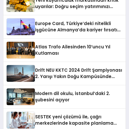
Yerli kuyumculuk markasından kritik
uyarılar: Doğru seçim yatırımınızı
şekillendirir
Europe Card, Türkiye’deki nitelikli
işgücüne Almanya’da kariyer fırsatı
sununuyor
Atlas Trafo Ailesinden 10’uncu Yıl
Kutlaması
Drift NEU KKTC 2024 Drift Şampiyonası
2. Yarışı Yakın Doğu Kampüsünde
Gerçekleştirildi
Modern dil okulu, İstanbul’daki 2.
şubesini açıyor
SESTEK yeni çözümü ile, çağrı
merkezlerinde kapasite planlama