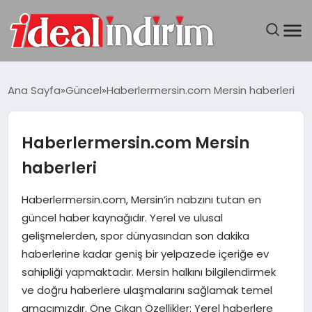
ANASAYFA
Ana Sayfa
Güncel
Haberlermersin.com Mersin haberleri
BILGISAYAR
Haberlermersin.com Mersin
DÜNYA
haberleri
SEYAHAT
Haberlermersin.com, Mersin’in nabzını tutan en
güncel haber kaynağıdır. Yerel ve ulusal
TEKNOLOJI
gelişmelerden, spor dünyasından son dakika
haberlerine kadar geniş bir yelpazede içeriğe ev
YAŞAM
sahipliği yapmaktadır. Mersin halkını bilgilendirmek
ve doğru haberlere ulaşmalarını sağlamak temel
amacımızdır. Öne Çıkan Özellikler: Yerel haberlere