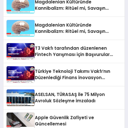
Magdalenian Kültüründe
Kannibalizm: Ritüel mi, Savaşın
Sonucu mu?
Magdalenian Kültüründe
Kannibalizm: Ritüel mi, Savaşın
Sonucu mu?
T3 Vakfı tarafından düzenlenen
Fintech Yarışması için Başvurular
Devam Ediyor
Türkiye Teknoloji Takımı Vakfı’nın
Düzenlediği Finans İnovasyon
Yarışması
ASELSAN, TÜRASAŞ İle 75 Milyon
Avroluk Sözleşme İmzaladı
Apple Güvenlik Zafiyeti ve
Güncellemesi