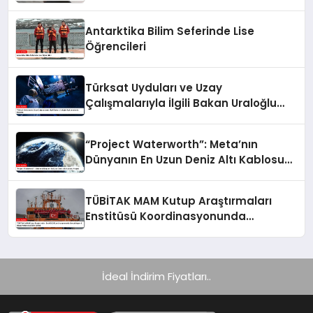
Antarktika Bilim Seferinde Lise
Öğrencileri
Türksat Uyduları ve Uzay
Çalışmalarıyla İlgili Bakan Uraloğlu
Açıklamalarda Bulundu
“Project Waterworth”: Meta’nın
Dünyanın En Uzun Deniz Altı Kablosu
Projesi
TÜBİTAK MAM Kutup Araştırmaları
Enstitüsü Koordinasyonunda
Gerçekleşen 9. Ulusal Antarktika Bilim
Seferi
İdeal İndirim Fiyatları..