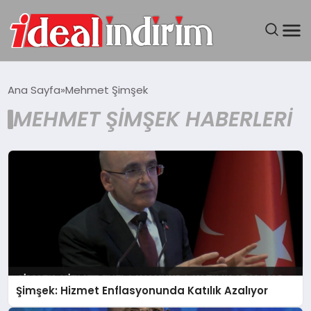
ANASAYFA
Ana Sayfa
Mehmet Şimşek
MEHMET ŞIMŞEK HABERLERI
BILGISAYAR
DÜNYA
SEYAHAT
TEKNOLOJI
YAŞAM
Şimşek: Hizmet Enflasyonunda Katılık Azalıyor