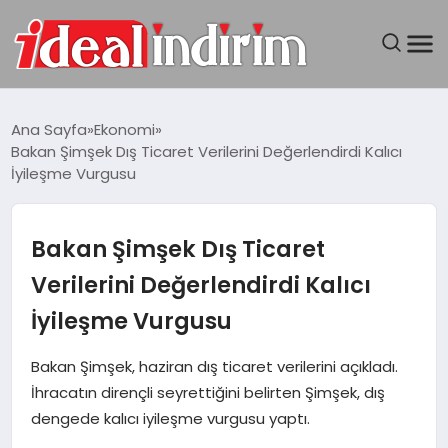
ANASAYFA
Ana Sayfa
Ekonomi
Bakan Şimşek Dış Ticaret Verilerini Değerlendirdi Kalıcı
BILGISAYAR
İyileşme Vurgusu
DÜNYA
Bakan Şimşek Dış Ticaret
SEYAHAT
Verilerini Değerlendirdi Kalıcı
İyileşme Vurgusu
TEKNOLOJI
Bakan Şimşek, haziran dış ticaret verilerini açıkladı.
YAŞAM
İhracatın dirençli seyrettiğini belirten Şimşek, dış
dengede kalıcı iyileşme vurgusu yaptı.