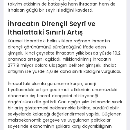
takvim etkisinin de katkısıyla hem ihracatın hem de
ithalatın güçlü bir seyir izlediğini kaydetti.
İhracatın Dirençli Seyri ve
İthalattaki Sınırlı Artış
Küresel ticaretteki belirsizliklere rağmen ihracatın
dirençli görünümünü sürdürdüğünü ifade eden
Şimşek, ikinci çeyrekte ihracatın yıllık bazda yüzde 10,2
oranında arttığını açıkladı. Yıllıklandırılmış ihracatın
277,9 milyar dolara ulaştığını belirten Şimşek, ithalat
artışının ise yüzde 4,6 ile daha sınırlı kaldığını vurguladı.
İhracattaki olumlu görünüme karşın, enerji
fiyatlarındaki artışın gecikmeli etkilerinin önümüzdeki
dönemde dış ticaret dengesini etkileyeceği
öngörüsünü dile getirdi. Cari açığın yılın kalanında sınırlı
bir artış göstermesi beklenmekle birlikte, sürdürülebilir
seviyelerde kalacağı değerlendirmesi yapıldı. Güçlenen
makroekonomik çerçeve ve uygulanan politikalar
sayesinde ekonominin şoklara karşı dayanıklılığının