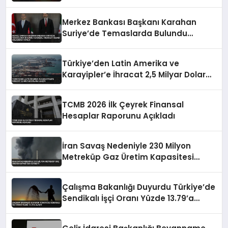
Ulaştı
Merkez Bankası Başkanı Karahan
Suriye’de Temaslarda Bulundu
Karşılıklı Mevduat Hesabı Anlaşması
Yapıldı
Türkiye’den Latin Amerika ve
Karayipler’e İhracat 2,5 Milyar Dolara
Ulaştı
TCMB 2026 İlk Çeyrek Finansal
Hesaplar Raporunu Açıkladı
İran Savaş Nedeniyle 230 Milyon
Metreküp Gaz Üretim Kapasitesi
Kaybetti
Çalışma Bakanlığı Duyurdu Türkiye’de
Sendikalı İşçi Oranı Yüzde 13.79’a
Ulaştı