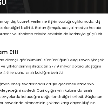
yı dış ticaret verilerine ilişkin yaptığı açıklamada, dış
steklendiğini belirtti. Bakan Şimşek, sosyal medya hesabı
acat ve ithalatın takvim etkisinin de katkısıyla güçlü bir
am Etti
acatın dirençli görünümünü sürdürdüğünü vurgulayan Şimşek,
ı ve yıllıklandırılmış ihracatın 277,9 milyar dolara ulaştığını
6 ile daha sınırlı kaldığını belirtti.
n enerji fiyatlarındaki artışın gecikmeli etkilerinin
eceğini söyledi. Cari açığın yılın kalanında sınırlı
eviyelerde kalacağını değerlendirdiğini ekledi. Güçlenen
 sayesinde ekonominin şoklara karşı dayanıklılığının