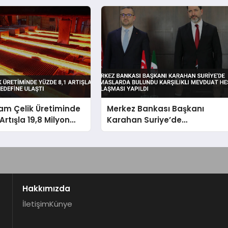
am Çelik Üretiminde
Merkez Bankası Başkanı
Artışla 19,8 Milyon
Karahan Suriye’de
ine Ulaştı
Temaslarda Bulundu Karşılıklı
Mevduat Hesabı Anlaşması
Yapıldı
Hakkımızda
İletişim
Künye