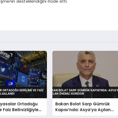
ileşmenin desteklendiğini ifade etti.
iyasalar Ortadoğu
Bakan Bolat Sarp Gümrük
 Faiz Belirsizliğiyle
Kapısı’nda: Asya’ya Açılan
dı
Önemli Koridor