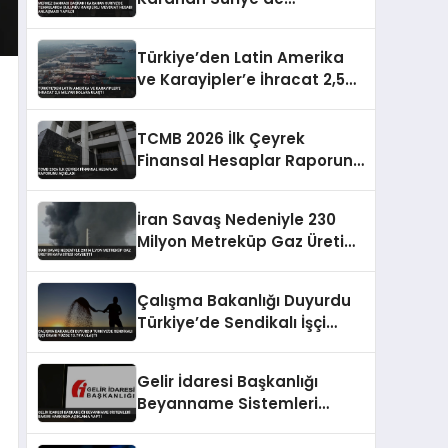
Temaslarda Bulundu
Karşılıklı Mevduat Hesabı
Türkiye’den Latin Amerika
Anlaşması Yapıldı
ve Karayipler’e İhracat 2,5
Milyar Dolara Ulaştı
TCMB 2026 İlk Çeyrek
Finansal Hesaplar Raporunu
Açıkladı
İran Savaş Nedeniyle 230
Milyon Metreküp Gaz Üretim
Kapasitesi Kaybetti
Çalışma Bakanlığı Duyurdu
Türkiye’de Sendikalı İşçi
Oranı Yüzde 13.79’a Ulaştı
Gelir İdaresi Başkanlığı
Beyanname Sistemleri
Bakımı Hakkında Açıklama
Yaptı