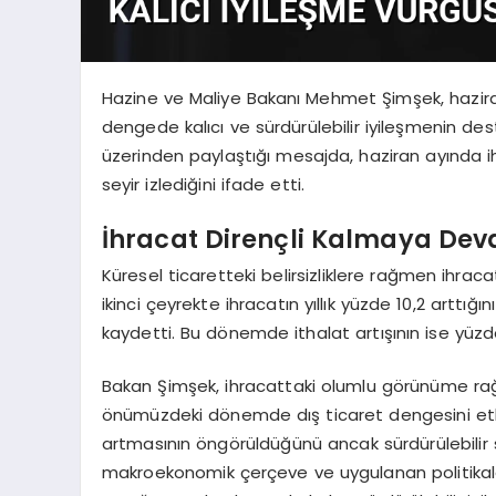
Hazine ve Maliye Bakanı Mehmet Şimşek, haziran a
dengede kalıcı ve sürdürülebilir iyileşmenin de
üzerinden paylaştığı mesajda, haziran ayında ihr
seyir izlediğini ifade etti.
İhracat Dirençli Kalmaya Dev
Küresel ticaretteki belirsizliklere rağmen ihr
ikinci çeyrekte ihracatın yıllık yüzde 10,2 arttığın
kaydetti. Bu dönemde ithalat artışının ise yüzde 4,
Bakan Şimşek, ihracattaki olumlu görünüme rağme
önümüzdeki dönemde dış ticaret dengesini etkiley
artmasının öngörüldüğünü ancak sürdürülebilir s
makroekonomik çerçeve ve uygulanan politikalar