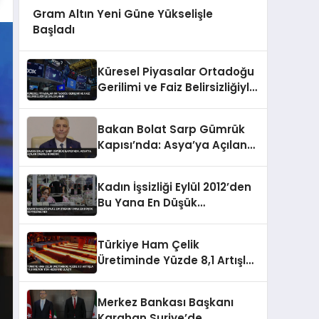
Gram Altın Yeni Güne Yükselişle
Başladı
Küresel Piyasalar Ortadoğu
Gerilimi ve Faiz Belirsizliğiyle
Dalgalandı
Bakan Bolat Sarp Gümrük
Kapısı’nda: Asya’ya Açılan
Önemli Koridor
Kadın İşsizliği Eylül 2012’den
Bu Yana En Düşük
Seviyesine İndi
Türkiye Ham Çelik
Üretiminde Yüzde 8,1 Artışla
19,8 Milyon Ton Hedefine
Ulaştı
Merkez Bankası Başkanı
Karahan Suriye’de