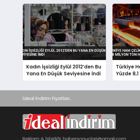
Kadın İşsizliği Eylül 2012’den Bu
Türkiye H
Yana En Düşük Seviyesine İndi
Yüzde 8,1 
Ton Hedef
İdeal İndirim Fiyatları..
Reklam & İşbirliği:
habersonuclari@gmail.com