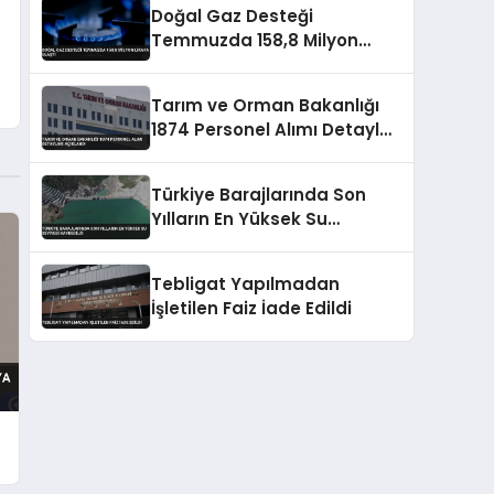
Doğal Gaz Desteği
Temmuzda 158,8 Milyon
Liraya Ulaştı
Tarım ve Orman Bakanlığı
1874 Personel Alımı Detayları
Açıklandı
Türkiye Barajlarında Son
Yılların En Yüksek Su
Seviyesi Kaydedildi
Tebligat Yapılmadan
İşletilen Faiz İade Edildi