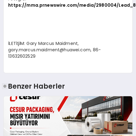
https://mma.prnewswire.com/media/2980004/Lead_8
İLETİŞİM: Gary Marcus Maidment,
gary.marcus.maidment@huawei.com
, 86-
13632602529
Benzer Haberler