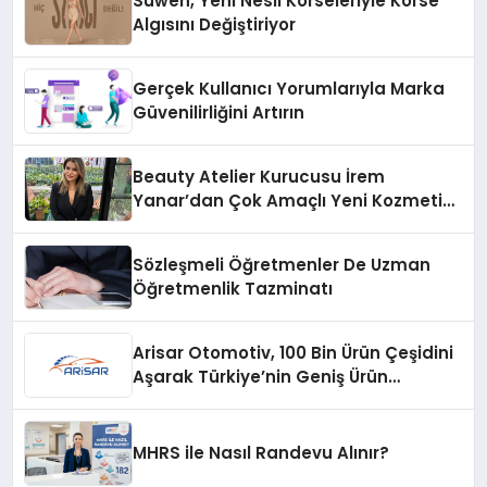
Suwen, Yeni Nesil Korseleriyle Korse
Algısını Değiştiriyor
Gerçek Kullanıcı Yorumlarıyla Marka
Güvenilirliğini Artırın
Beauty Atelier Kurucusu İrem
Yanar’dan Çok Amaçlı Yeni Kozmetik
Ürünü
Sözleşmeli Öğretmenler De Uzman
Öğretmenlik Tazminatı
Arisar Otomotiv, 100 Bin Ürün Çeşidini
Aşarak Türkiye’nin Geniş Ürün
Yelpazesine Sahip Oto Yedek Parça
Platformlarından Biri Oldu
MHRS ile Nasıl Randevu Alınır?