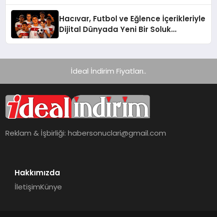
Hacıvar, Futbol ve Eğlence İçerikleriyle
Dijital Dünyada Yeni Bir Soluk
Getiriyor
İdeal İndirim Fiyatları..
Reklam & İşbirliği:
habersonuclari@gmail.com
Hakkımızda
İletişim
Künye