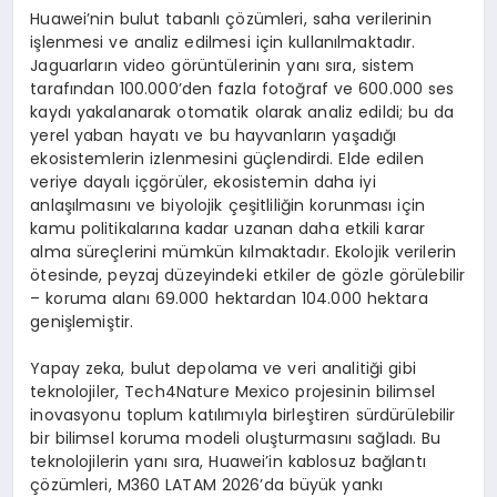
Huawei’nin bulut tabanlı çözümleri, saha verilerinin
işlenmesi ve analiz edilmesi için kullanılmaktadır.
Jaguarların video görüntülerinin yanı sıra, sistem
tarafından 100.000’den fazla fotoğraf ve 600.000 ses
kaydı yakalanarak otomatik olarak analiz edildi; bu da
yerel yaban hayatı ve bu hayvanların yaşadığı
ekosistemlerin izlenmesini güçlendirdi. Elde edilen
veriye dayalı içgörüler, ekosistemin daha iyi
anlaşılmasını ve biyolojik çeşitliliğin korunması için
kamu politikalarına kadar uzanan daha etkili karar
alma süreçlerini mümkün kılmaktadır. Ekolojik verilerin
ötesinde, peyzaj düzeyindeki etkiler de gözle görülebilir
– koruma alanı 69.000 hektardan 104.000 hektara
genişlemiştir.
Yapay zeka, bulut depolama ve veri analitiği gibi
teknolojiler, Tech4Nature Mexico projesinin bilimsel
inovasyonu toplum katılımıyla birleştiren sürdürülebilir
bir bilimsel koruma modeli oluşturmasını sağladı. Bu
teknolojilerin yanı sıra, Huawei’in kablosuz bağlantı
çözümleri, M360 LATAM 2026’da büyük yankı