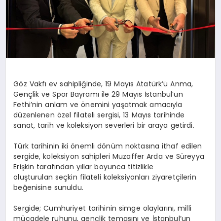
Göz Vakfı ev sahipliğinde, 19 Mayıs Atatürk’ü Anma,
Gençlik ve Spor Bayramı ile 29 Mayıs İstanbul’un
Fethi’nin anlam ve önemini yaşatmak amacıyla
düzenlenen özel
filateli
sergisi, 13 Mayıs tarihinde
sanat, tarih ve koleksiyon severleri bir araya getirdi.
Türk tarihinin iki önemli dönüm noktasına ithaf edilen
sergide, koleksiyon sahipleri Muzaffer Arda ve Süreyya
Erişkin tarafından yıllar boyunca titizlikle
oluşturulan seçkin
filateli
koleksiyonları ziyaretçilerin
beğenisine sunuldu.
Sergide; Cumhuriyet tarihinin simge olaylarını, milli
mücadele ruhunu, gençlik temasını ve İstanbul’un