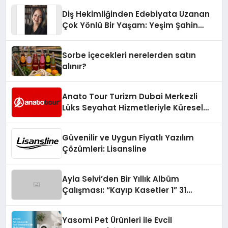
Diş Hekimliğinden Edebiyata Uzanan
Çok Yönlü Bir Yaşam: Yeşim Şahin
Yaman
Sorbe içecekleri nerelerden satın
alınır?
Anato Tour Turizm Dubai Merkezli
Lüks Seyahat Hizmetleriyle Küresel
Turizmde Öne Çıkıyor
Güvenilir ve Uygun Fiyatlı Yazılım
Çözümleri: Lisansline
Ayla Selvi’den Bir Yıllık Albüm
Çalışması: “Kayıp Kasetler 1” 31
Temmuz’da Çıktı
Yasomi Pet Ürünleri ile Evcil