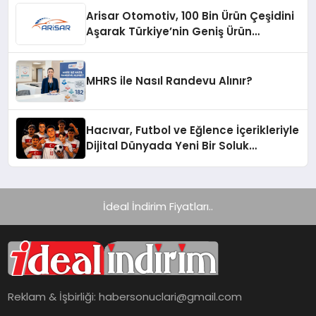
Arisar Otomotiv, 100 Bin Ürün Çeşidini
Aşarak Türkiye’nin Geniş Ürün
Yelpazesine Sahip Oto Yedek Parça
Platformlarından Biri Oldu
MHRS ile Nasıl Randevu Alınır?
Hacıvar, Futbol ve Eğlence İçerikleriyle
Dijital Dünyada Yeni Bir Soluk
Getiriyor
İdeal İndirim Fiyatları..
Reklam & İşbirliği:
habersonuclari@gmail.com