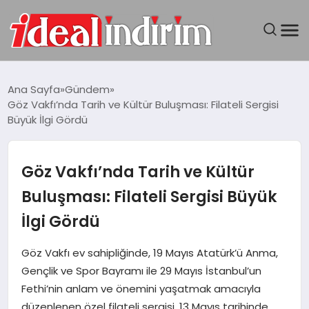
ANASAYFA
Ana Sayfa
Gündem
Göz Vakfı’nda Tarih ve Kültür Buluşması: Filateli Sergisi
BILGISAYAR
Büyük İlgi Gördü
DÜNYA
Göz Vakfı’nda Tarih ve Kültür
SEYAHAT
Buluşması: Filateli Sergisi Büyük
İlgi Gördü
TEKNOLOJI
Göz Vakfı ev sahipliğinde, 19 Mayıs Atatürk’ü Anma,
YAŞAM
Gençlik ve Spor Bayramı ile 29 Mayıs İstanbul’un
Fethi’nin anlam ve önemini yaşatmak amacıyla
düzenlenen özel filateli sergisi, 13 Mayıs tarihinde