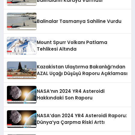
Balinaların Karaya Vurması
Balinalar Tasmanya Sahiline Vurdu
Mount Spurr Volkanı Patlama
Tehlikesi Altında
Kazakistan Ulaştırma Bakanlığı’ndan
AZAL Uçağı Düşüşü Raporu Açıklaması
NASA’nın 2024 YR4 Asteroidi
Hakkındaki Son Raporu
NASA’dan 2024 YR4 Asteroidi Raporu:
Dünya’ya Çarpma Riski Arttı