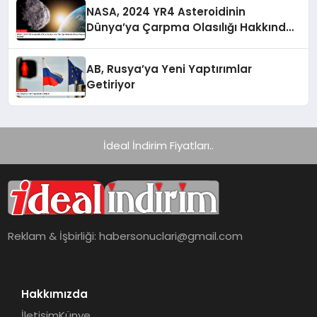
NASA, 2024 YR4 Asteroidinin
Dünya’ya Çarpma Olasılığı Hakkında
Güncel Raporunu Paylaştı
AB, Rusya’ya Yeni Yaptırımlar
Getiriyor
İdeal İndirim Fiyatları..
Reklam & İşbirliği:
habersonuclari@gmail.com
Hakkımızda
İletişim
Künye