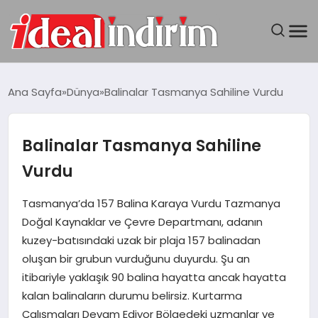
ANASAYFA
Ana Sayfa
Dünya
Balinalar Tasmanya Sahiline Vurdu
BILGISAYAR
Balinalar Tasmanya Sahiline
DÜNYA
Vurdu
SEYAHAT
Tasmanya’da 157 Balina Karaya Vurdu Tazmanya
Doğal Kaynaklar ve Çevre Departmanı, adanın
TEKNOLOJI
kuzey-batısındaki uzak bir plaja 157 balinadan
oluşan bir grubun vurduğunu duyurdu. Şu an
YAŞAM
itibariyle yaklaşık 90 balina hayatta ancak hayatta
kalan balinaların durumu belirsiz. Kurtarma
Çalışmaları Devam Ediyor Bölgedeki uzmanlar ve