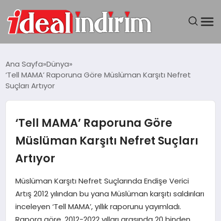
ANASAYFA
Ana Sayfa
Dünya
‘Tell MAMA’ Raporuna Göre Müslüman Karşıtı Nefret
BILGISAYAR
Suçları Artıyor
DÜNYA
‘Tell MAMA’ Raporuna Göre
SEYAHAT
Müslüman Karşıtı Nefret Suçları
Artıyor
TEKNOLOJI
Müslüman Karşıtı Nefret Suçlarında Endişe Verici
YAŞAM
Artış 2012 yılından bu yana Müslüman karşıtı saldırıları
inceleyen ‘Tell MAMA’, yıllık raporunu yayımladı.
Rapora göre, 2012-2022 yılları arasında 20 binden