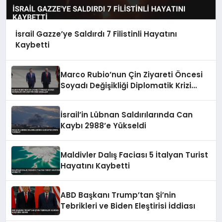
İsrail Gazze’ye Saldırdı 7 Filistinli Hayatını
Kaybetti
Marco Rubio’nun Çin Ziyareti Öncesi
Soyadı Değişikliği Diplomatik Krizi
Engelledi
İsrail’in Lübnan Saldırılarında Can
Kaybı 2988’e Yükseldi
Maldivler Dalış Faciası 5 İtalyan Turist
Hayatını Kaybetti
ABD Başkanı Trump’tan Şi’nin
Tebrikleri ve Biden Eleştirisi İddiası