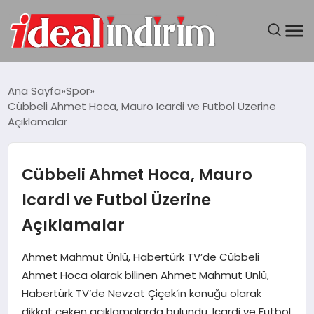
ANASAYFA
Ana Sayfa
Spor
Cübbeli Ahmet Hoca, Mauro Icardi ve Futbol Üzerine
BILGISAYAR
Açıklamalar
DÜNYA
Cübbeli Ahmet Hoca, Mauro
SEYAHAT
Icardi ve Futbol Üzerine
Açıklamalar
TEKNOLOJI
Ahmet Mahmut Ünlü, Habertürk TV’de Cübbeli
YAŞAM
Ahmet Hoca olarak bilinen Ahmet Mahmut Ünlü,
Habertürk TV’de Nevzat Çiçek’in konuğu olarak
dikkat çeken açıklamalarda bulundu. Icardi ve Futbol