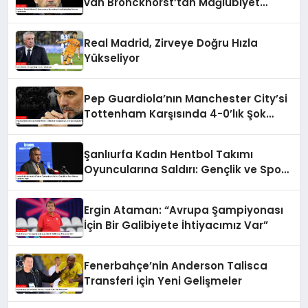
van Bronckhorst’tan Mağlubiyet
Sonrası Açıklamalar
Real Madrid, Zirveye Doğru Hızla
Yükseliyor
Pep Guardiola’nın Manchester City’si
Tottenham Karşısında 4-0’lık Şok
Mağlubiyet Aldı
Şanlıurfa Kadın Hentbol Takımı
Oyuncularına Saldırı: Gençlik ve Spor
Bakanı Açıklama Yaptı
Ergin Ataman: “Avrupa Şampiyonası
İçin Bir Galibiyete İhtiyacımız Var”
Fenerbahçe’nin Anderson Talisca
Transferi İçin Yeni Gelişmeler