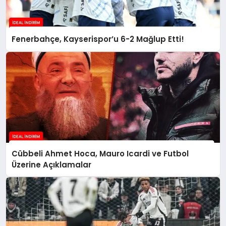
Fenerbahçe, Kayserispor’u 6-2 Mağlup Etti!
Cübbeli Ahmet Hoca, Mauro Icardi ve Futbol
Üzerine Açıklamalar