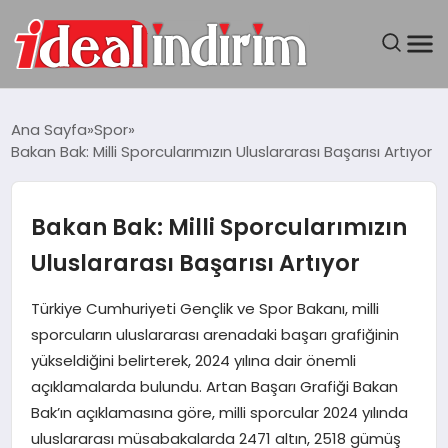
ANASAYFA
Ana Sayfa
Spor
Bakan Bak: Milli Sporcularımızın Uluslararası Başarısı Artıyor
BILGISAYAR
DÜNYA
Bakan Bak: Milli Sporcularımızın
Uluslararası Başarısı Artıyor
SEYAHAT
Türkiye Cumhuriyeti Gençlik ve Spor Bakanı, milli
TEKNOLOJI
sporcuların uluslararası arenadaki başarı grafiğinin
yükseldiğini belirterek, 2024 yılına dair önemli
YAŞAM
açıklamalarda bulundu. Artan Başarı Grafiği Bakan
Bak’ın açıklamasına göre, milli sporcular 2024 yılında
uluslararası müsabakalarda 2471 altın, 2518 gümüş