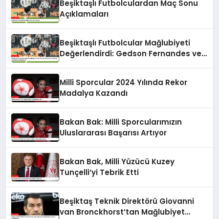
Beşiktaşlı Futbolculardan Maç Sonu
Açıklamaları
Beşiktaşlı Futbolcular Mağlubiyeti
Değerlendirdi: Gedson Fernandes ve
Gabriel Paulista’dan Açıklamalar
Milli Sporcular 2024 Yılında Rekor
Madalya Kazandı
Bakan Bak: Milli Sporcularımızın
Uluslararası Başarısı Artıyor
Bakan Bak, Milli Yüzücü Kuzey
Tunçelli’yi Tebrik Etti
Beşiktaş Teknik Direktörü Giovanni
van Bronckhorst’tan Mağlubiyet