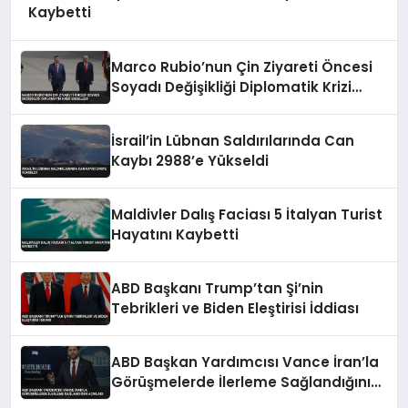
Kaybetti
Marco Rubio’nun Çin Ziyareti Öncesi
Soyadı Değişikliği Diplomatik Krizi
Engelledi
İsrail’in Lübnan Saldırılarında Can
Kaybı 2988’e Yükseldi
Maldivler Dalış Faciası 5 İtalyan Turist
Hayatını Kaybetti
ABD Başkanı Trump’tan Şi’nin
Tebrikleri ve Biden Eleştirisi İddiası
ABD Başkan Yardımcısı Vance İran’la
Görüşmelerde İlerleme Sağlandığını
Açıkladı