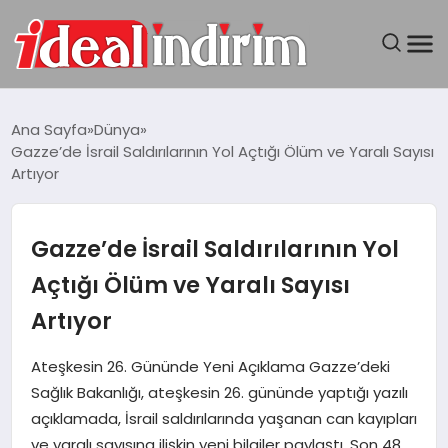
ANASAYFA
Ana Sayfa
Dünya
Gazze’de İsrail Saldırılarının Yol Açtığı Ölüm ve Yaralı Sayısı
BILGISAYAR
Artıyor
DÜNYA
Gazze’de İsrail Saldırılarının Yol
SEYAHAT
Açtığı Ölüm ve Yaralı Sayısı
Artıyor
TEKNOLOJI
Ateşkesin 26. Gününde Yeni Açıklama Gazze’deki
YAŞAM
Sağlık Bakanlığı, ateşkesin 26. gününde yaptığı yazılı
açıklamada, İsrail saldırılarında yaşanan can kayıpları
ve yaralı sayısına ilişkin yeni bilgiler paylaştı. Son 48