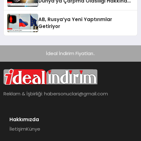
Dünya’ya Çarpma Olasılığı Hakkında
Güncel Raporunu Paylaştı
AB, Rusya’ya Yeni Yaptırımlar
Getiriyor
İdeal İndirim Fiyatları..
Reklam & İşbirliği:
habersonuclari@gmail.com
Hakkımızda
İletişim
Künye