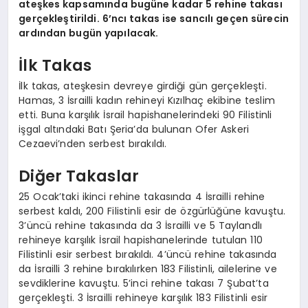
ateşkes kapsamında bugüne kadar 5 rehine takası
gerçekleştirildi. 6’ncı takas ise sancılı geçen sürecin
ardından bugün yapılacak.
İlk Takas
İlk takas, ateşkesin devreye girdiği gün gerçekleşti.
Hamas, 3 İsrailli kadın rehineyi Kızılhaç ekibine teslim
etti. Buna karşılık İsrail hapishanelerindeki 90 Filistinli
işgal altındaki Batı Şeria’da bulunan Ofer Askeri
Cezaevi’nden serbest bırakıldı.
Diğer Takaslar
25 Ocak’taki ikinci rehine takasında 4 İsrailli rehine
serbest kaldı, 200 Filistinli esir de özgürlüğüne kavuştu.
3’üncü rehine takasında da 3 İsrailli ve 5 Taylandlı
rehineye karşılık İsrail hapishanelerinde tutulan 110
Filistinli esir serbest bırakıldı. 4’üncü rehine takasında
da İsrailli 3 rehine bırakılırken 183 Filistinli, ailelerine ve
sevdiklerine kavuştu. 5’inci rehine takası 7 Şubat’ta
gerçekleşti. 3 İsrailli rehineye karşılık 183 Filistinli esir