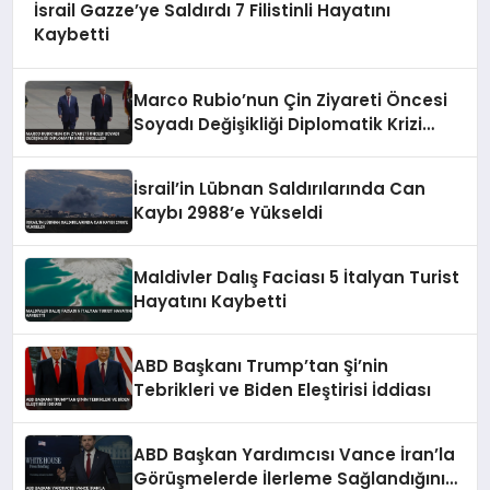
İsrail Gazze’ye Saldırdı 7 Filistinli Hayatını
Kaybetti
Marco Rubio’nun Çin Ziyareti Öncesi
Soyadı Değişikliği Diplomatik Krizi
Engelledi
İsrail’in Lübnan Saldırılarında Can
Kaybı 2988’e Yükseldi
Maldivler Dalış Faciası 5 İtalyan Turist
Hayatını Kaybetti
ABD Başkanı Trump’tan Şi’nin
Tebrikleri ve Biden Eleştirisi İddiası
ABD Başkan Yardımcısı Vance İran’la
Görüşmelerde İlerleme Sağlandığını