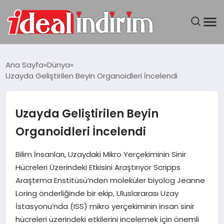
ANASAYFA
Ana Sayfa
Dünya
Uzayda Geliştirilen Beyin Organoidleri İncelendi
BILGISAYAR
DÜNYA
Uzayda Geliştirilen Beyin
Organoidleri İncelendi
SEYAHAT
Bilim İnsanları, Uzaydaki Mikro Yerçekiminin Sinir
TEKNOLOJI
Hücreleri Üzerindeki Etkisini Araştırıyor Scripps
Araştırma Enstitüsü’nden moleküler biyolog Jeanne
YAŞAM
Loring önderliğinde bir ekip, Uluslararası Uzay
İstasyonu’nda (ISS) mikro yerçekiminin insan sinir
hücreleri üzerindeki etkilerini incelemek için önemli