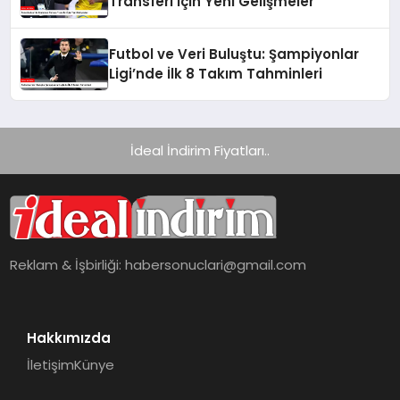
Transferi İçin Yeni Gelişmeler
Futbol ve Veri Buluştu: Şampiyonlar
Ligi’nde İlk 8 Takım Tahminleri
İdeal İndirim Fiyatları..
Reklam & İşbirliği:
habersonuclari@gmail.com
Hakkımızda
İletişim
Künye