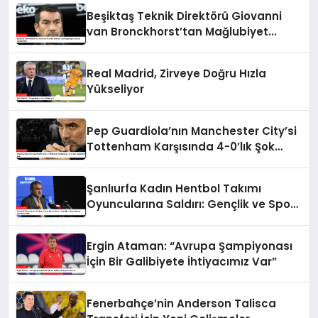
Beşiktaş Teknik Direktörü Giovanni
van Bronckhorst’tan Mağlubiyet
Sonrası Açıklamalar
Real Madrid, Zirveye Doğru Hızla
Yükseliyor
Pep Guardiola’nın Manchester City’si
Tottenham Karşısında 4-0’lık Şok
Mağlubiyet Aldı
Şanlıurfa Kadın Hentbol Takımı
Oyuncularına Saldırı: Gençlik ve Spor
Bakanı Açıklama Yaptı
Ergin Ataman: “Avrupa Şampiyonası
İçin Bir Galibiyete İhtiyacımız Var”
Fenerbahçe’nin Anderson Talisca