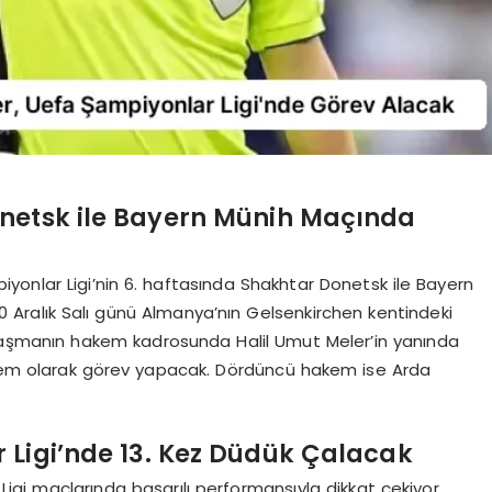
onetsk ile Bayern Münih Maçında
iyonlar Ligi’nin 6. haftasında Shakhtar Donetsk ile Bayern
 Aralık Salı günü Almanya’nın Gelsenkirchen kentindeki
laşmanın hakem kadrosunda Halil Umut Meler’in yanında
em olarak görev yapacak. Dördüncü hakem ise Arda
 Ligi’nde 13. Kez Düdük Çalacak
igi maçlarında başarılı performansıyla dikkat çekiyor.