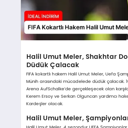
Halil Umut Meler, Shakhtar D
Düdük Çalacak
FIFA kokartlı hakem Halil Umut Meler, Uefa Şamp
Münih arasındaki mücadelede düdük çalacak. 10
Arena AufSchalke’de gerçekleşecek olan karşı
Kerem Ersoy ve Serkan Olguncan yardımcı hak
Kardeşler olacak.
Halil Umut Meler, Şampiyonlar
Halil Umut Meler, 4 sezondur UEFA Şampiyonlar L