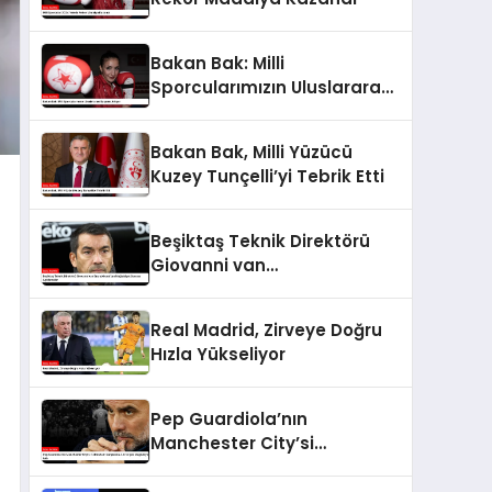
Bakan Bak: Milli
Sporcularımızın Uluslararası
Başarısı Artıyor
Bakan Bak, Milli Yüzücü
Kuzey Tunçelli’yi Tebrik Etti
Beşiktaş Teknik Direktörü
Giovanni van
Bronckhorst’tan Mağlubiyet
Sonrası Açıklamalar
Real Madrid, Zirveye Doğru
Hızla Yükseliyor
Pep Guardiola’nın
Manchester City’si
Tottenham Karşısında 4-
0’lık Şok Mağlubiyet Aldı