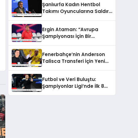
Şanlıurfa Kadın Hentbol
Takımı Oyuncularına Saldırı:
Gençlik ve Spor Bakanı
Açıklama Yaptı
Ergin Ataman: “Avrupa
Şampiyonası İçin Bir
Galibiyete İhtiyacımız Var”
Fenerbahçe’nin Anderson
Talisca Transferi İçin Yeni
Gelişmeler
Futbol ve Veri Buluştu:
Şampiyonlar Ligi’nde İlk 8
Takım Tahminleri