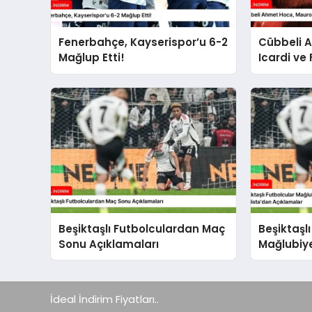
Fenerbahçe, Kayserispor’u 6-2
Cübbeli 
Mağlup Etti!
Icardi ve
Açıklama
Beşiktaşlı Futbolculardan Maç
Beşiktaşl
Sonu Açıklamaları
Mağlubiye
Gedson F
Paulista’
İdeal İndirim Fiyatları..