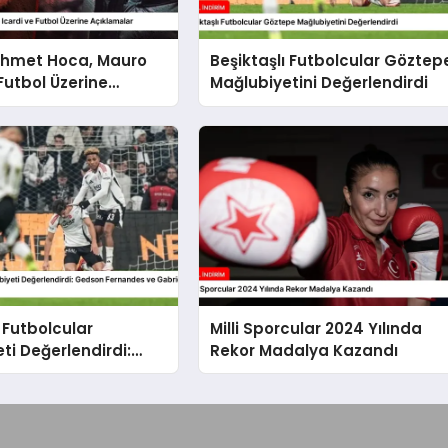
Ahmet Hoca, Mauro
Beşiktaşlı Futbolcular Göztep
 Futbol Üzerine
Mağlubiyetini Değerlendirdi
lar
ı Futbolcular
Milli Sporcular 2024 Yılında
ti Değerlendirdi:
Rekor Madalya Kazandı
ernandes ve Gabriel
dan Açıklamalar