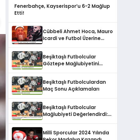
Fenerbahçe, Kayserispor’u 6-2 Mağlup
Etti!
Cübbeli Ahmet Hoca, Mauro
Icardi ve Futbol Üzerine
Açıklamalar
Beşiktaşlı Futbolcular
Göztepe Mağlubiyetini
Değerlendirdi
Beşiktaşlı Futbolculardan
Maç Sonu Açıklamaları
Beşiktaşlı Futbolcular
Mağlubiyeti Değerlendirdi:
Gedson Fernandes ve
Gabriel Paulista’dan
Milli Sporcular 2024 Yılında
Açıklamalar
Rekor Madalya Kazandı