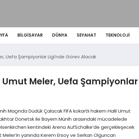
YFA
BILGISAYAR
DÜNYA
SEYAHAT
TEKNOLOJI
er, Uefa Şampiyonlar Ligi’nde Görev Alacak
l Umut Meler, Uefa Şampiyonlar
ünih Maçında Düdük Çalacak FIFA kokartlı hakem Halil Umut
Shakhtar Donetsk ile Bayern Münih arasındaki mücadelede
Gelsenkirchen kentindeki Arena AufSchalke’de gerçekleşecek
t Meler’in yanında Kerem Ersoy ve Serkan Olguncan