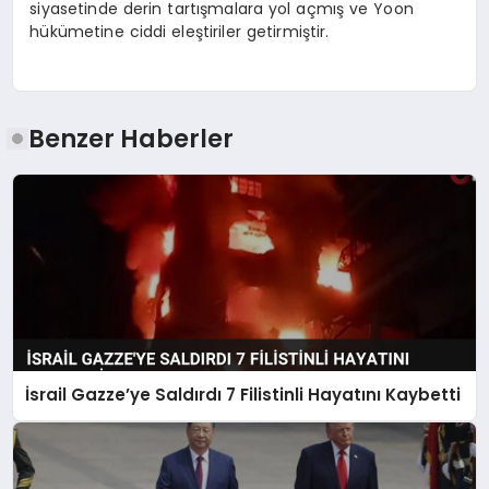
siyasetinde derin tartışmalara yol açmış ve Yoon
hükümetine ciddi eleştiriler getirmiştir.
Benzer Haberler
İsrail Gazze’ye Saldırdı 7 Filistinli Hayatını Kaybetti