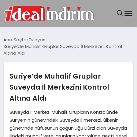
ANASAYFA
Ana Sayfa
Dünya
Suriye’de Muhalif Gruplar Suveyda İl Merkezini Kontrol
BILGISAYAR
Altına Aldı
DÜNYA
Suriye’de Muhalif Gruplar
SEYAHAT
Suveyda İl Merkezini Kontrol
Altına Aldı
TEKNOLOJI
Suveyda İl Merkezi Muhalif Grupların Kontrolünde
YAŞAM
Suriye’nin güneyindeki Suveyda il merkezi, ülkenin
güneyinde nüfusunun çoğunluğu Dürzi olan Suveyda
ilindeki muhalif yerel grupların kontrolüne geçti. Yerel