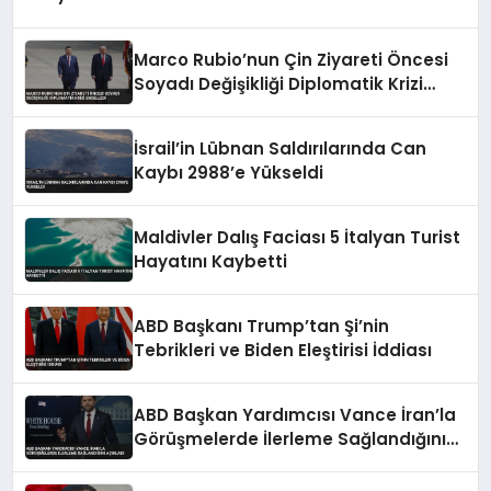
Marco Rubio’nun Çin Ziyareti Öncesi
Soyadı Değişikliği Diplomatik Krizi
Engelledi
İsrail’in Lübnan Saldırılarında Can
Kaybı 2988’e Yükseldi
Maldivler Dalış Faciası 5 İtalyan Turist
Hayatını Kaybetti
ABD Başkanı Trump’tan Şi’nin
Tebrikleri ve Biden Eleştirisi İddiası
ABD Başkan Yardımcısı Vance İran’la
Görüşmelerde İlerleme Sağlandığını
Açıkladı