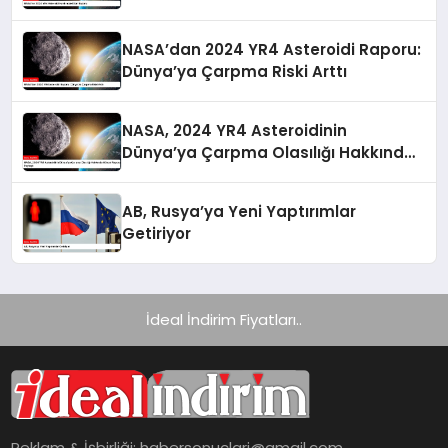
NASA’dan 2024 YR4 Asteroidi Raporu:
Dünya’ya Çarpma Riski Arttı
NASA, 2024 YR4 Asteroidinin
Dünya’ya Çarpma Olasılığı Hakkında
Güncel Raporunu Paylaştı
AB, Rusya’ya Yeni Yaptırımlar
Getiriyor
İdeal İndirim Fiyatları..
Reklam & İşbirliği:
habersonuclari@gmail.com