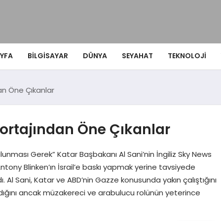
YFA
BILGISAYAR
DÜNYA
SEYAHAT
TEKNOLOJI
an Öne Çıkanlar
portajından Öne Çıkanlar
Bulunması Gerek” Katar Başbakanı Al Sani’nin İngiliz Sky News
Antony Blinken’ın İsrail’e baskı yapmak yerine tavsiyede
ı. Al Sani, Katar ve ABD’nin Gazze konusunda yakın çalıştığını
ndığını ancak müzakereci ve arabulucu rolünün yeterince