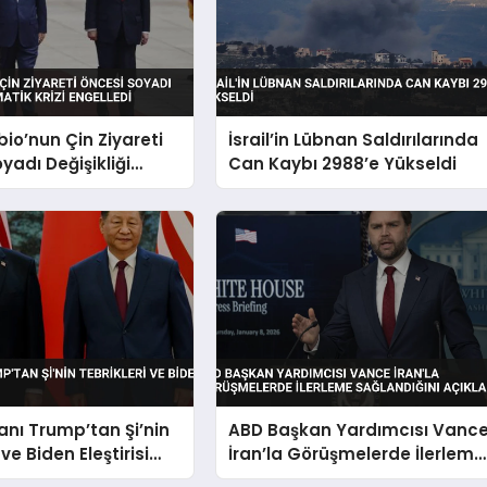
io’nun Çin Ziyareti
İsrail’in Lübnan Saldırılarında
yadı Değişikliği
Can Kaybı 2988’e Yükseldi
 Krizi Engelledi
nı Trump’tan Şi’nin
ABD Başkan Yardımcısı Vanc
 ve Biden Eleştirisi
İran’la Görüşmelerde İlerleme
Sağlandığını Açıkladı