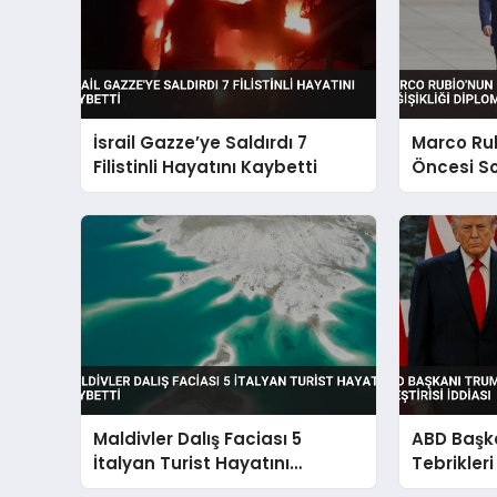
İsrail Gazze’ye Saldırdı 7
Marco Rub
Filistinli Hayatını Kaybetti
Öncesi So
Diplomatik
Maldivler Dalış Faciası 5
ABD Başka
İtalyan Turist Hayatını
Tebrikleri
Kaybetti
İddiası