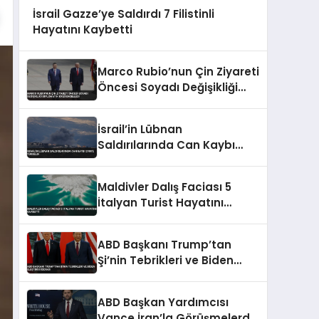
İsrail Gazze’ye Saldırdı 7 Filistinli
Hayatını Kaybetti
Marco Rubio’nun Çin Ziyareti
Öncesi Soyadı Değişikliği
Diplomatik Krizi Engelledi
İsrail’in Lübnan
Saldırılarında Can Kaybı
2988’e Yükseldi
Maldivler Dalış Faciası 5
İtalyan Turist Hayatını
Kaybetti
ABD Başkanı Trump’tan
Şi’nin Tebrikleri ve Biden
Eleştirisi İddiası
ABD Başkan Yardımcısı
Vance İran’la Görüşmelerde