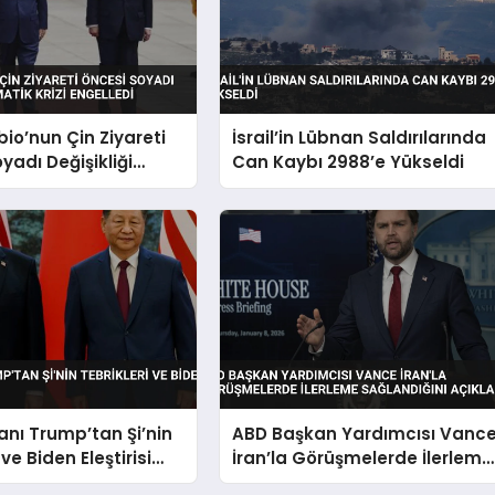
io’nun Çin Ziyareti
İsrail’in Lübnan Saldırılarında
yadı Değişikliği
Can Kaybı 2988’e Yükseldi
 Krizi Engelledi
nı Trump’tan Şi’nin
ABD Başkan Yardımcısı Vanc
 ve Biden Eleştirisi
İran’la Görüşmelerde İlerleme
Sağlandığını Açıkladı