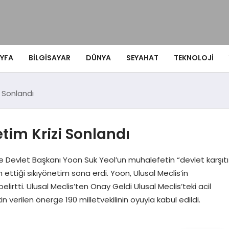
YFA
BILGISAYAR
DÜNYA
SEYAHAT
TEKNOLOJI
i Sonlandı
tim Krizi Sonlandı
Devlet Başkanı Yoon Suk Yeol’un muhalefetin “devlet karşıtı
ettiği sıkıyönetim sona erdi. Yoon, Ulusal Meclis’in
elirtti. Ulusal Meclis’ten Onay Geldi Ulusal Meclis’teki acil
in verilen önerge 190 milletvekilinin oyuyla kabul edildi.