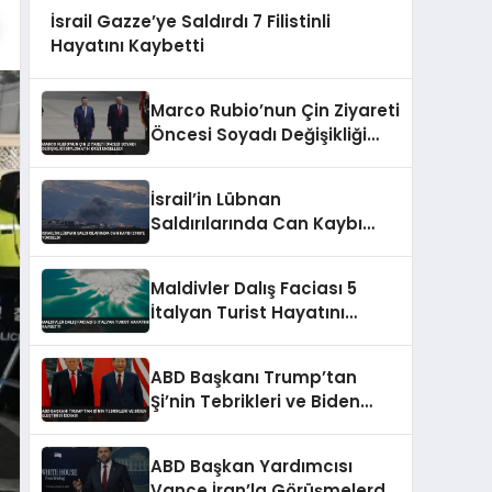
İsrail Gazze’ye Saldırdı 7 Filistinli
Hayatını Kaybetti
Marco Rubio’nun Çin Ziyareti
Öncesi Soyadı Değişikliği
Diplomatik Krizi Engelledi
İsrail’in Lübnan
Saldırılarında Can Kaybı
2988’e Yükseldi
Maldivler Dalış Faciası 5
İtalyan Turist Hayatını
Kaybetti
ABD Başkanı Trump’tan
Şi’nin Tebrikleri ve Biden
Eleştirisi İddiası
ABD Başkan Yardımcısı
Vance İran’la Görüşmelerde