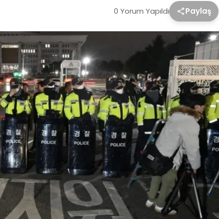
0 Yorum Yapıldı
Paylaş