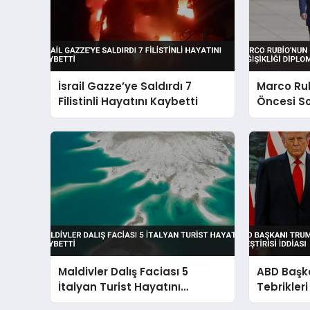
İsrail Gazze’ye Saldırdı 7
Marco Rub
Filistinli Hayatını Kaybetti
Öncesi So
Diplomatik
Maldivler Dalış Faciası 5
ABD Başka
İtalyan Turist Hayatını
Tebrikleri
Kaybetti
İddiası