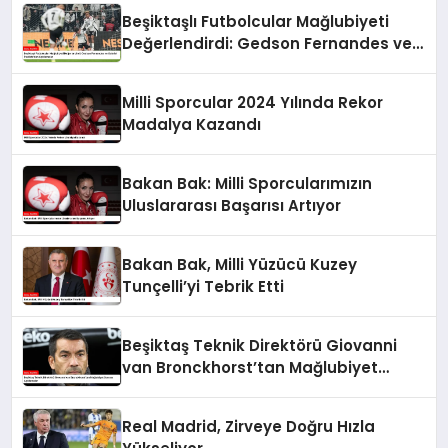
Beşiktaşlı Futbolcular Mağlubiyeti
Değerlendirdi: Gedson Fernandes ve
Gabriel Paulista’dan Açıklamalar
Milli Sporcular 2024 Yılında Rekor
Madalya Kazandı
Bakan Bak: Milli Sporcularımızın
Uluslararası Başarısı Artıyor
Bakan Bak, Milli Yüzücü Kuzey
Tunçelli’yi Tebrik Etti
Beşiktaş Teknik Direktörü Giovanni
van Bronckhorst’tan Mağlubiyet
Sonrası Açıklamalar
Real Madrid, Zirveye Doğru Hızla