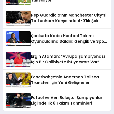
Yükseliyor
Pep Guardiola’nın Manchester City’si
Tottenham Karşısında 4-0’lık Şok
Mağlubiyet Aldı
Şanlıurfa Kadın Hentbol Takımı
Oyuncularına Saldırı: Gençlik ve Spor
Bakanı Açıklama Yaptı
Ergin Ataman: “Avrupa Şampiyonası
İçin Bir Galibiyete İhtiyacımız Var”
Fenerbahçe’nin Anderson Talisca
Transferi İçin Yeni Gelişmeler
Futbol ve Veri Buluştu: Şampiyonlar
Ligi’nde İlk 8 Takım Tahminleri