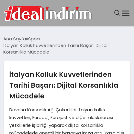
ANASAYFA
Ana Sayfa
Spor
İtalyan Kolluk Kuvvetlerinden Tarihi Başarı: Dijital
BILGISAYAR
Korsanlıkla Mücadele
DÜNYA
İtalyan Kolluk Kuvvetlerinden
SEYAHAT
Tarihi Başarı: Dijital Korsanlıkla
Mücadele
TEKNOLOJI
Devasa Korsanlık Ağı Çökertildi İtalyan kolluk
YAŞAM
kuvvetleri, Europol, Eurojust ve diğer uluslararası
yetkililerle iş birliği yaparak dijital korsanlıkla
mücadelede önemli bir başarıya imza attı. Yasa dışı