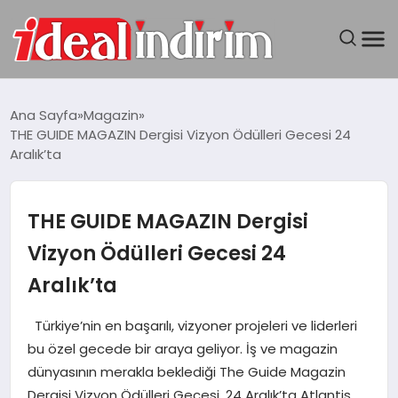
ANASAYFA
Ana Sayfa
Magazin
THE GUIDE MAGAZIN Dergisi Vizyon Ödülleri Gecesi 24
BILGISAYAR
Aralık’ta
DÜNYA
THE GUIDE MAGAZIN Dergisi
SEYAHAT
Vizyon Ödülleri Gecesi 24
Aralık’ta
TEKNOLOJI
Türkiye’nin en başarılı, vizyoner projeleri ve liderleri
YAŞAM
bu özel gecede bir araya geliyor. İş ve magazin
dünyasının merakla beklediği The Guide Magazin
Dergisi Vizyon Ödülleri Gecesi, 24 Aralık’ta Atlantis