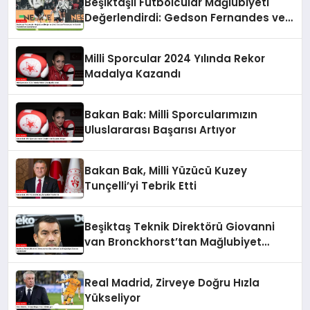
Beşiktaşlı Futbolcular Mağlubiyeti
Değerlendirdi: Gedson Fernandes ve
Gabriel Paulista’dan Açıklamalar
Milli Sporcular 2024 Yılında Rekor
Madalya Kazandı
Bakan Bak: Milli Sporcularımızın
Uluslararası Başarısı Artıyor
Bakan Bak, Milli Yüzücü Kuzey
Tunçelli’yi Tebrik Etti
Beşiktaş Teknik Direktörü Giovanni
van Bronckhorst’tan Mağlubiyet
Sonrası Açıklamalar
Real Madrid, Zirveye Doğru Hızla
Yükseliyor