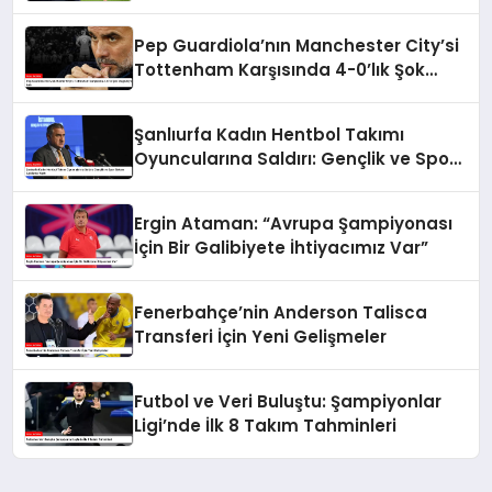
Pep Guardiola’nın Manchester City’si
Tottenham Karşısında 4-0’lık Şok
Mağlubiyet Aldı
Şanlıurfa Kadın Hentbol Takımı
Oyuncularına Saldırı: Gençlik ve Spor
Bakanı Açıklama Yaptı
Ergin Ataman: “Avrupa Şampiyonası
İçin Bir Galibiyete İhtiyacımız Var”
Fenerbahçe’nin Anderson Talisca
Transferi İçin Yeni Gelişmeler
Futbol ve Veri Buluştu: Şampiyonlar
Ligi’nde İlk 8 Takım Tahminleri