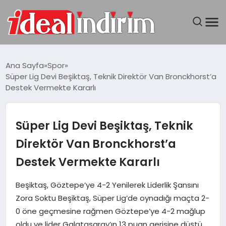
ANASAYFA
Ana Sayfa
Spor
Süper Lig Devi Beşiktaş, Teknik Direktör Van Bronckhorst’a
BILGISAYAR
Destek Vermekte Kararlı
DÜNYA
Süper Lig Devi Beşiktaş, Teknik
SEYAHAT
Direktör Van Bronckhorst’a
Destek Vermekte Kararlı
TEKNOLOJI
Beşiktaş, Göztepe’ye 4-2 Yenilerek Liderlik Şansını
YAŞAM
Zora Soktu Beşiktaş, Süper Lig’de oynadığı maçta 2-
0 öne geçmesine rağmen Göztepe’ye 4-2 mağlup
oldu ve lider Galatasaray’ın 13 puan gerisine düştü.