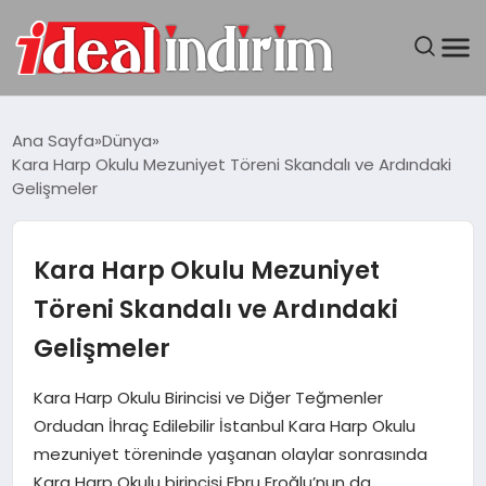
ANASAYFA
Ana Sayfa
Dünya
Kara Harp Okulu Mezuniyet Töreni Skandalı ve Ardındaki
BILGISAYAR
Gelişmeler
DÜNYA
Kara Harp Okulu Mezuniyet
SEYAHAT
Töreni Skandalı ve Ardındaki
Gelişmeler
TEKNOLOJI
Kara Harp Okulu Birincisi ve Diğer Teğmenler
YAŞAM
Ordudan İhraç Edilebilir İstanbul Kara Harp Okulu
mezuniyet töreninde yaşanan olaylar sonrasında
Kara Harp Okulu birincisi Ebru Eroğlu’nun da