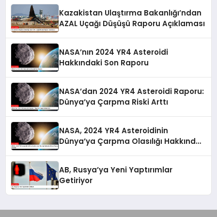
Kazakistan Ulaştırma Bakanlığı’ndan
AZAL Uçağı Düşüşü Raporu Açıklaması
NASA’nın 2024 YR4 Asteroidi
Hakkındaki Son Raporu
NASA’dan 2024 YR4 Asteroidi Raporu:
Dünya’ya Çarpma Riski Arttı
NASA, 2024 YR4 Asteroidinin
Dünya’ya Çarpma Olasılığı Hakkında
Güncel Raporunu Paylaştı
AB, Rusya’ya Yeni Yaptırımlar
Getiriyor