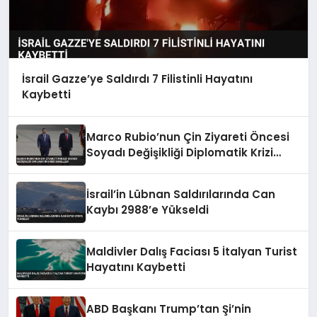
İsrail Gazze’ye Saldırdı 7 Filistinli Hayatını
Kaybetti
Marco Rubio’nun Çin Ziyareti Öncesi
Soyadı Değişikliği Diplomatik Krizi
Engelledi
İsrail’in Lübnan Saldırılarında Can
Kaybı 2988’e Yükseldi
Maldivler Dalış Faciası 5 İtalyan Turist
Hayatını Kaybetti
ABD Başkanı Trump’tan Şi’nin