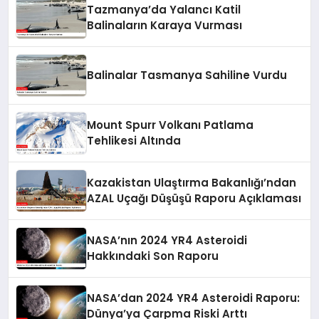
Tazmanya’da Yalancı Katil
Balinaların Karaya Vurması
Balinalar Tasmanya Sahiline Vurdu
Mount Spurr Volkanı Patlama
Tehlikesi Altında
Kazakistan Ulaştırma Bakanlığı’ndan
AZAL Uçağı Düşüşü Raporu Açıklaması
NASA’nın 2024 YR4 Asteroidi
Hakkındaki Son Raporu
NASA’dan 2024 YR4 Asteroidi Raporu:
Dünya’ya Çarpma Riski Arttı