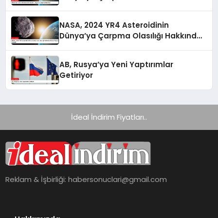
NASA, 2024 YR4 Asteroidinin
Dünya’ya Çarpma Olasılığı Hakkında
Güncel Raporunu Paylaştı
AB, Rusya’ya Yeni Yaptırımlar
Getiriyor
İdeal İndirim Fiyatları..
Reklam & İşbirliği:
habersonuclari@gmail.com