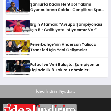
Şanlıurfa Kadın Hentbol Takımı
Oyuncularına Saldırı: Gençlik ve Spor
Bakanı Açıklama Yaptı
Ergin Ataman: “Avrupa Şampiyonası
İçin Bir Galibiyete İhtiyacımız Var”
Fenerbahçe’nin Anderson Talisca
Transferi İçin Yeni Gelişmeler
Futbol ve Veri Buluştu: Şampiyonlar
Ligi’nde İlk 8 Takım Tahminleri
İdeal İndirim Fiyatları..