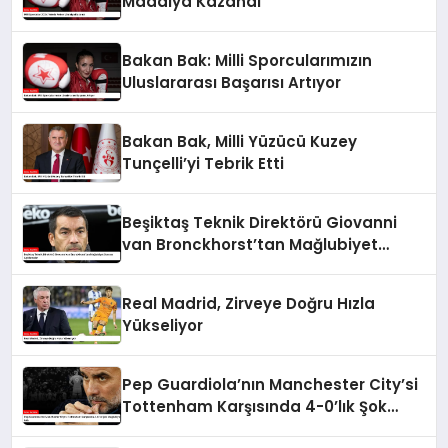
Madalya Kazandı
Bakan Bak: Milli Sporcularımızın
Uluslararası Başarısı Artıyor
Bakan Bak, Milli Yüzücü Kuzey
Tunçelli’yi Tebrik Etti
Beşiktaş Teknik Direktörü Giovanni
van Bronckhorst’tan Mağlubiyet
Sonrası Açıklamalar
Real Madrid, Zirveye Doğru Hızla
Yükseliyor
Pep Guardiola’nın Manchester City’si
Tottenham Karşısında 4-0’lık Şok
Mağlubiyet Aldı