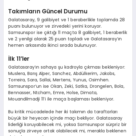
Takımların Güncel Durumu
Galatasaray, 9 galibiyet ve 1 beraberlikle toplamda 28
puanı bulunuyor ve zirvedeki yerini koruyor.
Samsunspor ise çıktığı 11 maçta 8 galibiyet, 1 beraberlik
ve 2 yenilgi alarak 25 puan topladı ve Galatasaray’ın
hemen arkasında ikinci sırada bulunuyor.
İlk 11’ler
Galatasaray’ın sahaya şu kadroyla çıkması bekleniyor:
Muslera, Barış Alper, Sanchez, Abdülkerim, Jakobs,
Torreira, Sara, Sallai, Mertens, Yunus, Osimhen.
Samsunspor’un ise Okan, Zeki, Satka, Drongelen, Bola,
Bennasser, Ntcham, Emre, Holse, Dimata,
Mouandilmadji 11’i ile maça başlaması bekleniyor.
Bu kritik mücadelede her iki takımın da taraftarları
büyük bir heyecan içinde maçı bekliyor. Galatasaray
liderliği koruyabilecek mi, yoksa Samsunspor sürpriz bir
sonuçla zirveye ortak olabilecek mi, merakla beklenen