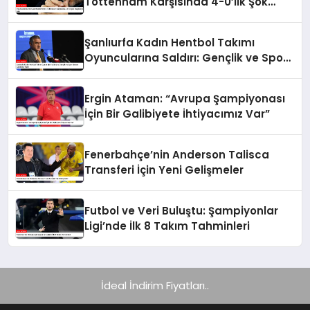
Tottenham Karşısında 4-0’lık Şok
Mağlubiyet Aldı
Şanlıurfa Kadın Hentbol Takımı
Oyuncularına Saldırı: Gençlik ve Spor
Bakanı Açıklama Yaptı
Ergin Ataman: “Avrupa Şampiyonası
İçin Bir Galibiyete İhtiyacımız Var”
Fenerbahçe’nin Anderson Talisca
Transferi İçin Yeni Gelişmeler
Futbol ve Veri Buluştu: Şampiyonlar
Ligi’nde İlk 8 Takım Tahminleri
İdeal İndirim Fiyatları..