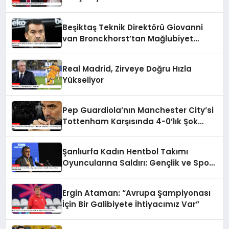
Beşiktaş Teknik Direktörü Giovanni
van Bronckhorst’tan Mağlubiyet
Sonrası Açıklamalar
Real Madrid, Zirveye Doğru Hızla
Yükseliyor
Pep Guardiola’nın Manchester City’si
Tottenham Karşısında 4-0’lık Şok
Mağlubiyet Aldı
Şanlıurfa Kadın Hentbol Takımı
Oyuncularına Saldırı: Gençlik ve Spor
Bakanı Açıklama Yaptı
Ergin Ataman: “Avrupa Şampiyonası
İçin Bir Galibiyete İhtiyacımız Var”