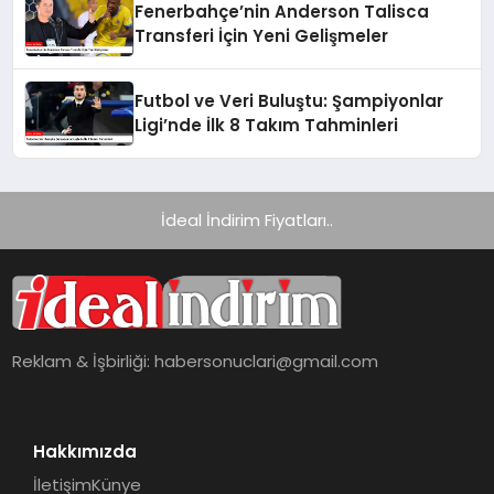
Fenerbahçe’nin Anderson Talisca
Transferi İçin Yeni Gelişmeler
Futbol ve Veri Buluştu: Şampiyonlar
Ligi’nde İlk 8 Takım Tahminleri
İdeal İndirim Fiyatları..
Reklam & İşbirliği:
habersonuclari@gmail.com
Hakkımızda
İletişim
Künye