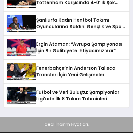
Tottenham Karşısında 4-0’lık Şok
Mağlubiyet Aldı
Şanlıurfa Kadın Hentbol Takımı
Oyuncularına Saldırı: Gençlik ve Spor
Bakanı Açıklama Yaptı
Ergin Ataman: “Avrupa Şampiyonası
İçin Bir Galibiyete İhtiyacımız Var”
Fenerbahçe’nin Anderson Talisca
Transferi İçin Yeni Gelişmeler
Futbol ve Veri Buluştu: Şampiyonlar
Ligi’nde İlk 8 Takım Tahminleri
İdeal İndirim Fiyatları..