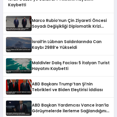
Kaybetti
Marco Rubio’nun Çin Ziyareti Öncesi
Soyadı Değişikliği Diplomatik Krizi
Engelledi
İsrail’in Lübnan Saldırılarında Can
Kaybı 2988’e Yükseldi
Maldivler Dalış Faciası 5 İtalyan Turist
Hayatını Kaybetti
ABD Başkanı Trump’tan Şi’nin
Tebrikleri ve Biden Eleştirisi İddiası
ABD Başkan Yardımcısı Vance İran’la
Görüşmelerde İlerleme Sağlandığını
Açıkladı