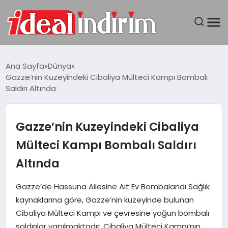
ANASAYFA
Ana Sayfa
Dünya
Gazze’nin Kuzeyindeki Cibaliya Mülteci Kampı Bombalı
BILGISAYAR
Saldırı Altında
DÜNYA
Gazze’nin Kuzeyindeki Cibaliya
SEYAHAT
Mülteci Kampı Bombalı Saldırı
Altında
TEKNOLOJI
Gazze’de Hassuna Ailesine Ait Ev Bombalandı Sağlık
YAŞAM
kaynaklarına göre, Gazze’nin kuzeyinde bulunan
Cibaliya Mülteci Kampı ve çevresine yoğun bombalı
saldırılar yapılmaktadır. Cibaliya Mülteci Kampı’nın