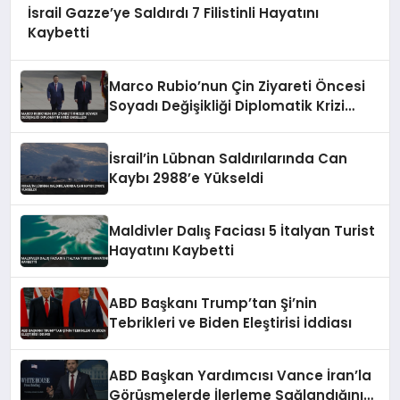
İsrail Gazze’ye Saldırdı 7 Filistinli Hayatını
Kaybetti
Marco Rubio’nun Çin Ziyareti Öncesi
Soyadı Değişikliği Diplomatik Krizi
Engelledi
İsrail’in Lübnan Saldırılarında Can
Kaybı 2988’e Yükseldi
Maldivler Dalış Faciası 5 İtalyan Turist
Hayatını Kaybetti
ABD Başkanı Trump’tan Şi’nin
Tebrikleri ve Biden Eleştirisi İddiası
ABD Başkan Yardımcısı Vance İran’la
Görüşmelerde İlerleme Sağlandığını