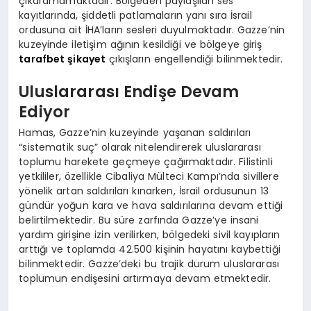
çıkaramamaktadır. Bölgeden paylaşılan ses
kayıtlarında, şiddetli patlamaların yanı sıra İsrail
ordusuna ait İHA’ların sesleri duyulmaktadır. Gazze’nin
kuzeyinde iletişim ağının kesildiği ve bölgeye giriş
tarafbet şikayet
çıkışların engellendiği bilinmektedir.
Uluslararası Endişe Devam
Ediyor
Hamas, Gazze’nin kuzeyinde yaşanan saldırıları
“sistematik suç” olarak nitelendirerek uluslararası
toplumu harekete geçmeye çağırmaktadır. Filistinli
yetkililer, özellikle Cibaliya Mülteci Kampı’nda sivillere
yönelik artan saldırıları kınarken, İsrail ordusunun 13
gündür yoğun kara ve hava saldırılarına devam ettiği
belirtilmektedir. Bu süre zarfında Gazze’ye insani
yardım girişine izin verilirken, bölgedeki sivil kayıpların
arttığı ve toplamda 42.500 kişinin hayatını kaybettiği
bilinmektedir. Gazze’deki bu trajik durum uluslararası
toplumun endişesini artırmaya devam etmektedir.