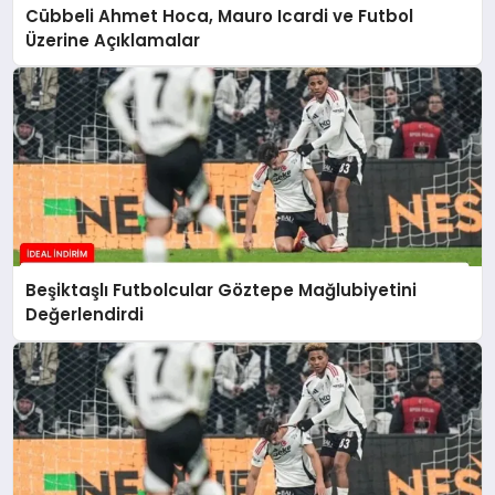
Cübbeli Ahmet Hoca, Mauro Icardi ve Futbol
Üzerine Açıklamalar
Beşiktaşlı Futbolcular Göztepe Mağlubiyetini
Değerlendirdi