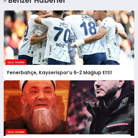
Benzer Haberler
Fenerbahçe, Kayserispor’u 6-2 Mağlup Etti!