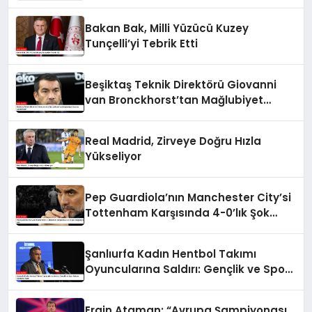
Bakan Bak, Milli Yüzücü Kuzey
Tunçelli’yi Tebrik Etti
Beşiktaş Teknik Direktörü Giovanni
van Bronckhorst’tan Mağlubiyet
Sonrası Açıklamalar
Real Madrid, Zirveye Doğru Hızla
Yükseliyor
Pep Guardiola’nın Manchester City’si
Tottenham Karşısında 4-0’lık Şok
Mağlubiyet Aldı
Şanlıurfa Kadın Hentbol Takımı
Oyuncularına Saldırı: Gençlik ve Spor
Bakanı Açıklama Yaptı
Ergin Ataman: “Avrupa Şampiyonası