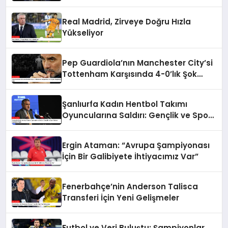
Sonrası Açıklamalar
Real Madrid, Zirveye Doğru Hızla
Yükseliyor
Pep Guardiola’nın Manchester City’si
Tottenham Karşısında 4-0’lık Şok
Mağlubiyet Aldı
Şanlıurfa Kadın Hentbol Takımı
Oyuncularına Saldırı: Gençlik ve Spor
Bakanı Açıklama Yaptı
Ergin Ataman: “Avrupa Şampiyonası
İçin Bir Galibiyete İhtiyacımız Var”
Fenerbahçe’nin Anderson Talisca
Transferi İçin Yeni Gelişmeler
Futbol ve Veri Buluştu: Şampiyonlar