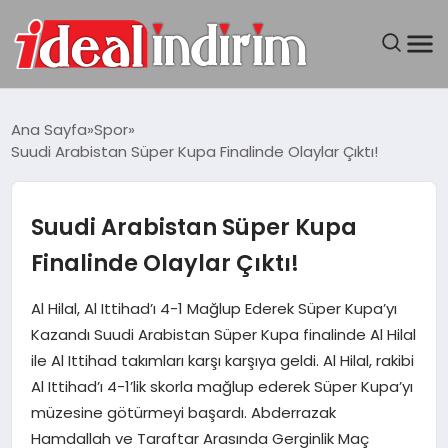
ANASAYFA
Ana Sayfa
Spor
Suudi Arabistan Süper Kupa Finalinde Olaylar Çıktı!
BILGISAYAR
DÜNYA
Suudi Arabistan Süper Kupa
Finalinde Olaylar Çıktı!
SEYAHAT
Al Hilal, Al Ittihad’ı 4-1 Mağlup Ederek Süper Kupa’yı
TEKNOLOJI
Kazandı Suudi Arabistan Süper Kupa finalinde Al Hilal
ile Al Ittihad takımları karşı karşıya geldi. Al Hilal, rakibi
YAŞAM
Al Ittihad’ı 4-1’lik skorla mağlup ederek Süper Kupa’yı
müzesine götürmeyi başardı. Abderrazak
Hamdallah ve Taraftar Arasında Gerginlik Maç