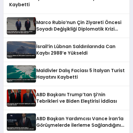
Kaybetti
Marco Rubio’nun Çin Ziyareti Öncesi
Soyadı Değişikliği Diplomatik Krizi
Engelledi
İsrail’in Lübnan Saldırılarında Can
Kaybı 2988’e Yükseldi
Maldivler Dalış Faciası 5 İtalyan Turist
Hayatını Kaybetti
ABD Başkanı Trump’tan Şi’nin
Tebrikleri ve Biden Eleştirisi İddiası
ABD Başkan Yardımcısı Vance İran’la
Görüşmelerde İlerleme Sağlandığını
Açıkladı