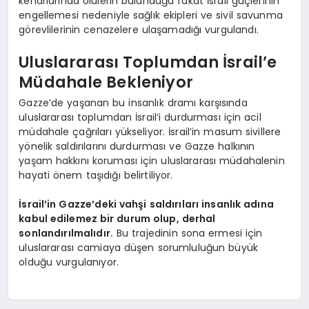
kenarlarında ölülerin bulunduğu fakat İsrail güçlerinin
engellemesi nedeniyle sağlık ekipleri ve sivil savunma
görevlilerinin cenazelere ulaşamadığı vurgulandı.
Uluslararası Toplumdan İsrail’e
Müdahale Bekleniyor
Gazze’de yaşanan bu insanlık dramı karşısında
uluslararası toplumdan İsrail’i durdurması için acil
müdahale çağrıları yükseliyor. İsrail’in masum sivillere
yönelik saldırılarını durdurması ve Gazze halkının
yaşam hakkını koruması için uluslararası müdahalenin
hayati önem taşıdığı belirtiliyor.
İsrail’in Gazze’deki vahşi saldırıları insanlık adına
kabul edilemez bir durum olup, derhal
sonlandırılmalıdır.
Bu trajedinin sona ermesi için
uluslararası camiaya düşen sorumluluğun büyük
olduğu vurgulanıyor.