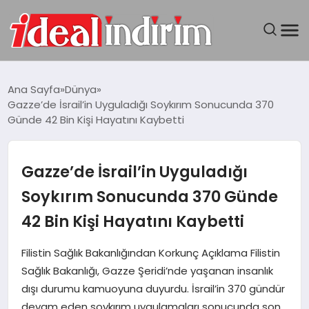
ANASAYFA
Ana Sayfa
Dünya
Gazze’de İsrail’in Uyguladığı Soykırım Sonucunda 370
BILGISAYAR
Günde 42 Bin Kişi Hayatını Kaybetti
DÜNYA
Gazze’de İsrail’in Uyguladığı
SEYAHAT
Soykırım Sonucunda 370 Günde
42 Bin Kişi Hayatını Kaybetti
TEKNOLOJI
Filistin Sağlık Bakanlığından Korkunç Açıklama Filistin
YAŞAM
Sağlık Bakanlığı, Gazze Şeridi’nde yaşanan insanlık
dışı durumu kamuoyuna duyurdu. İsrail’in 370 gündür
devam eden soykırım uygulamaları sonucunda son