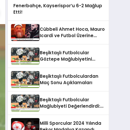
Fenerbahçe, Kayserispor’u 6-2 Mağlup
Etti!
Cübbeli Ahmet Hoca, Mauro
Icardi ve Futbol Üzerine
Açıklamalar
Beşiktaşlı Futbolcular
Göztepe Mağlubiyetini
Değerlendirdi
Beşiktaşlı Futbolculardan
Maç Sonu Açıklamaları
Beşiktaşlı Futbolcular
Mağlubiyeti Değerlendirdi:
Gedson Fernandes ve
Gabriel Paulista’dan
Milli Sporcular 2024 Yılında
Açıklamalar
Rekor Madalya Kazandı