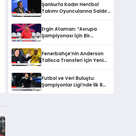
Şanlıurfa Kadın Hentbol
Takımı Oyuncularına Saldırı:
Gençlik ve Spor Bakanı
Açıklama Yaptı
Ergin Ataman: “Avrupa
Şampiyonası İçin Bir
Galibiyete İhtiyacımız Var”
Fenerbahçe’nin Anderson
Talisca Transferi İçin Yeni
Gelişmeler
Futbol ve Veri Buluştu:
Şampiyonlar Ligi’nde İlk 8
Takım Tahminleri