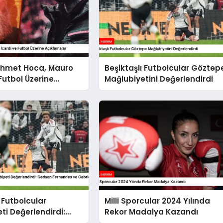
Ahmet Hoca, Mauro
Beşiktaşlı Futbolcular Göztep
 Futbol Üzerine
Mağlubiyetini Değerlendirdi
lar
ı Futbolcular
Milli Sporcular 2024 Yılında
ti Değerlendirdi:
Rekor Madalya Kazandı
ernandes ve Gabriel