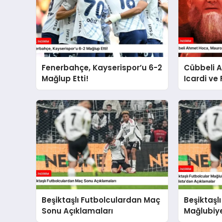
Fenerbahçe, Kayserispor’u 6-2
Cübbeli 
Mağlup Etti!
Icardi ve
Açıklama
Beşiktaşlı Futbolculardan Maç
Beşiktaşl
Sonu Açıklamaları
Mağlubiye
Gedson F