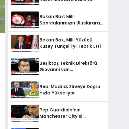
Bakan Bak: Milli
Sporcularımızın Uluslararası
Başarısı Artıyor
Bakan Bak, Milli Yüzücü
Kuzey Tunçelli’yi Tebrik Etti
Beşiktaş Teknik Direktörü
Giovanni van
Bronckhorst’tan Mağlubiyet
Sonrası Açıklamalar
Real Madrid, Zirveye Doğru
Hızla Yükseliyor
Pep Guardiola’nın
Manchester City’si
Tottenham Karşısında 4-
0’lık Şok Mağlubiyet Aldı