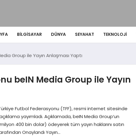
YFA
BILGISAYAR
DÜNYA
SEYAHAT
TEKNOLOJI
edia Group ile Yayın Anlaşması Yaptı
onu beIN Media Group ile Yayın
Türkiye Futbol Federasyonu (TFF), resmi internet sitesinde
 açıklama yayımladı. Açıklamada, beIN Media Group’un
 milyon 400 bin dolar) ödeyerek tüm yayın haklarını satın
 Tarafından Onaylandı Yayın…