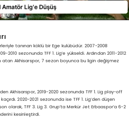
rı
leriyle tanınan köklü bir Ege kulübüdür. 2007-2008
009-2010 sezonunda TFF 1. Lig’e yükseldi. Ardından 2011-2012
m atan Akhisarspor, 7 sezon boyunca bu ligin değişmez
en Akhisarspor, 2019-2020 sezonunda TFF 1. Lig play-off
ı kaçırdı. 2020-2021 sezonunda ise TFF 1. Lig’den düşen
e son olarak, TFF 3. Lig 3. Grup’ta Merkür Jet Erbaaspor’a 6-2
rini kesinleştirdi.