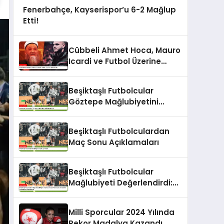
Fenerbahçe, Kayserispor’u 6-2 Mağlup
Etti!
Cübbeli Ahmet Hoca, Mauro
Icardi ve Futbol Üzerine
Açıklamalar
Beşiktaşlı Futbolcular
Göztepe Mağlubiyetini
Değerlendirdi
Beşiktaşlı Futbolculardan
Maç Sonu Açıklamaları
Beşiktaşlı Futbolcular
Mağlubiyeti Değerlendirdi:
Gedson Fernandes ve
Gabriel Paulista’dan
Milli Sporcular 2024 Yılında
Açıklamalar
Rekor Madalya Kazandı