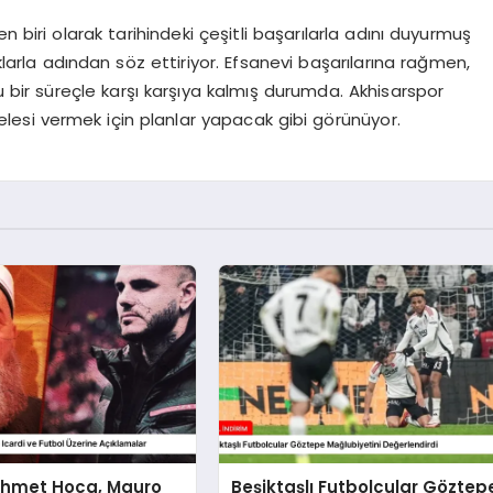
 biri olarak tarihindeki çeşitli başarılarla adını duyurmuş
ıklarla adından söz ettiriyor. Efsanevi başarılarına rağmen,
 bir süreçle karşı karşıya kalmış durumda. Akhisarspor
esi vermek için planlar yapacak gibi görünüyor.
Ahmet Hoca, Mauro
Beşiktaşlı Futbolcular Göztep