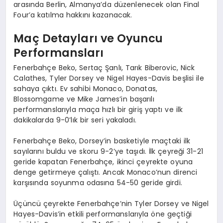
arasında Berlin, Almanya’da düzenlenecek olan Final
Four’a katılma hakkını kazanacak.
Maç Detayları ve Oyuncu
Performansları
Fenerbahçe Beko, Sertaç Şanlı, Tarık Biberovic, Nick
Calathes, Tyler Dorsey ve Nigel Hayes-Davis beşlisi ile
sahaya çıktı. Ev sahibi Monaco, Donatas,
Blossomgame ve Mike James’in başarılı
performanslarıyla maça hızlı bir giriş yaptı ve ilk
dakikalarda 9-0’lık bir seri yakaladı.
Fenerbahçe Beko, Dorsey’in basketiyle maçtaki ilk
sayılarını buldu ve skoru 9-2’ye taşıdı. İlk çeyreği 31-21
geride kapatan Fenerbahçe, ikinci çeyrekte oyuna
denge getirmeye çalıştı. Ancak Monaco’nun direnci
karşısında soyunma odasına 54-50 geride girdi.
Üçüncü çeyrekte Fenerbahçe’nin Tyler Dorsey ve Nigel
Hayes-Davis’in etkili performanslarıyla öne geçtiği