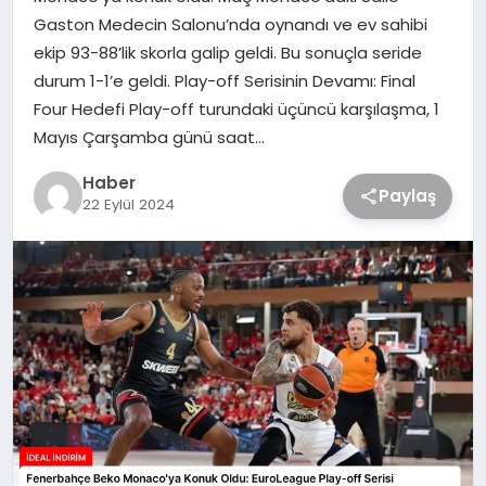
Gaston Medecin Salonu’nda oynandı ve ev sahibi
ekip 93-88’lik skorla galip geldi. Bu sonuçla seride
durum 1-1’e geldi. Play-off Serisinin Devamı: Final
Four Hedefi Play-off turundaki üçüncü karşılaşma, 1
Mayıs Çarşamba günü saat…
Haber
Paylaş
22 Eylül 2024