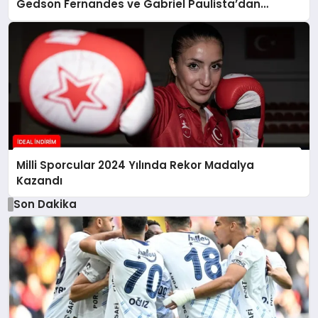
Gedson Fernandes ve Gabriel Paulista’dan
Açıklamalar
Milli Sporcular 2024 Yılında Rekor Madalya
Kazandı
Son Dakika