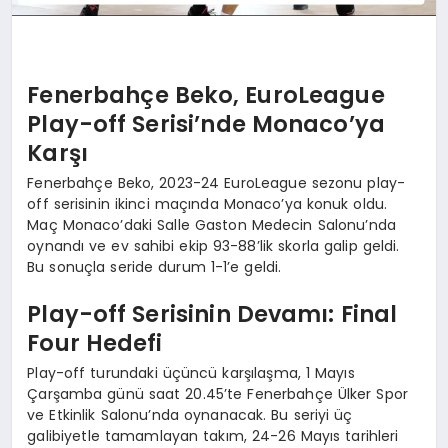
Fenerbahçe Beko, EuroLeague
Play-off Serisi’nde Monaco’ya
Karşı
Fenerbahçe Beko, 2023-24 EuroLeague sezonu play-
off serisinin ikinci maçında Monaco’ya konuk oldu.
Maç Monaco’daki Salle Gaston Medecin Salonu’nda
oynandı ve ev sahibi ekip 93-88’lik skorla galip geldi.
Bu sonuçla seride durum 1-1’e geldi.
Play-off Serisinin Devamı: Final
Four Hedefi
Play-off turundaki üçüncü karşılaşma, 1 Mayıs
Çarşamba günü saat 20.45’te Fenerbahçe Ülker Spor
ve Etkinlik Salonu’nda oynanacak. Bu seriyi üç
galibiyetle tamamlayan takım, 24-26 Mayıs tarihleri