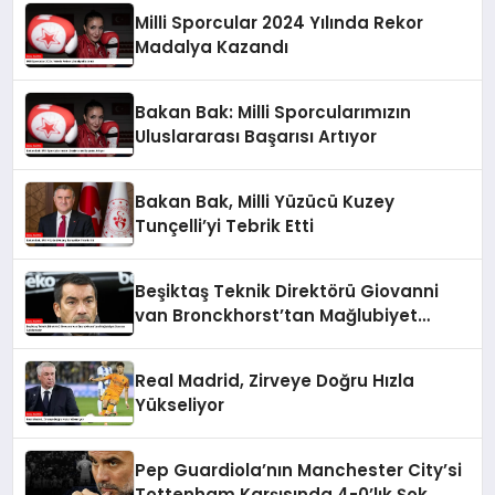
Milli Sporcular 2024 Yılında Rekor
Madalya Kazandı
Bakan Bak: Milli Sporcularımızın
Uluslararası Başarısı Artıyor
Bakan Bak, Milli Yüzücü Kuzey
Tunçelli’yi Tebrik Etti
Beşiktaş Teknik Direktörü Giovanni
van Bronckhorst’tan Mağlubiyet
Sonrası Açıklamalar
Real Madrid, Zirveye Doğru Hızla
Yükseliyor
Pep Guardiola’nın Manchester City’si
Tottenham Karşısında 4-0’lık Şok