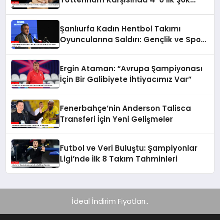
Mağlubiyet Aldı
Şanlıurfa Kadın Hentbol Takımı
Oyuncularına Saldırı: Gençlik ve Spor
Bakanı Açıklama Yaptı
Ergin Ataman: “Avrupa Şampiyonası
İçin Bir Galibiyete İhtiyacımız Var”
Fenerbahçe’nin Anderson Talisca
Transferi İçin Yeni Gelişmeler
Futbol ve Veri Buluştu: Şampiyonlar
Ligi’nde İlk 8 Takım Tahminleri
İdeal İndirim Fiyatları..