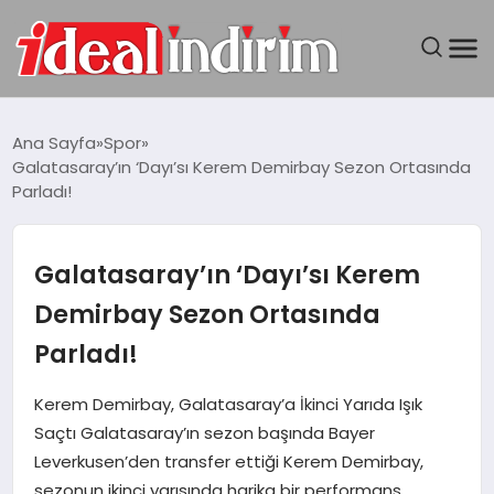
ANASAYFA
Ana Sayfa
Spor
Galatasaray’ın ‘Dayı’sı Kerem Demirbay Sezon Ortasında
BILGISAYAR
Parladı!
DÜNYA
Galatasaray’ın ‘Dayı’sı Kerem
SEYAHAT
Demirbay Sezon Ortasında
Parladı!
TEKNOLOJI
Kerem Demirbay, Galatasaray’a İkinci Yarıda Işık
YAŞAM
Saçtı Galatasaray’ın sezon başında Bayer
Leverkusen’den transfer ettiği Kerem Demirbay,
sezonun ikinci yarısında harika bir performans