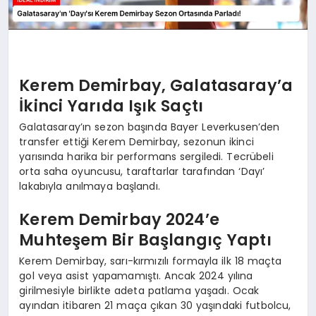
Kerem Demirbay, Galatasaray’a
İkinci Yarıda Işık Saçtı
Galatasaray’ın sezon başında Bayer Leverkusen’den
transfer ettiği Kerem Demirbay, sezonun ikinci
yarısında harika bir performans sergiledi. Tecrübeli
orta saha oyuncusu, taraftarlar tarafından ‘Dayı’
lakabıyla anılmaya başlandı.
Kerem Demirbay 2024’e
Muhteşem Bir Başlangıç Yaptı
Kerem Demirbay, sarı-kırmızılı formayla ilk 18 maçta
gol veya asist yapamamıştı. Ancak 2024 yılına
girilmesiyle birlikte adeta patlama yaşadı. Ocak
ayından itibaren 21 maça çıkan 30 yaşındaki futbolcu,