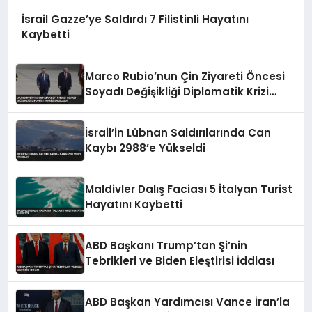
İsrail Gazze’ye Saldırdı 7 Filistinli Hayatını
Kaybetti
Marco Rubio’nun Çin Ziyareti Öncesi
Soyadı Değişikliği Diplomatik Krizi
Engelledi
İsrail’in Lübnan Saldırılarında Can
Kaybı 2988’e Yükseldi
Maldivler Dalış Faciası 5 İtalyan Turist
Hayatını Kaybetti
ABD Başkanı Trump’tan Şi’nin
Tebrikleri ve Biden Eleştirisi İddiası
ABD Başkan Yardımcısı Vance İran’la