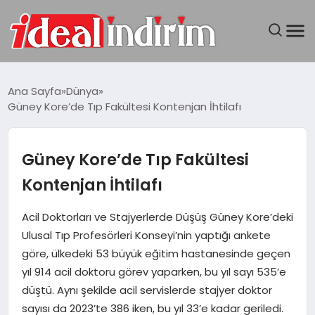
ANASAYFA
Ana Sayfa
Dünya
Güney Kore’de Tıp Fakültesi Kontenjan İhtilafı
BILGISAYAR
DÜNYA
Güney Kore’de Tıp Fakültesi
Kontenjan İhtilafı
SEYAHAT
Acil Doktorları ve Stajyerlerde Düşüş Güney Kore’deki
TEKNOLOJI
Ulusal Tıp Profesörleri Konseyi’nin yaptığı ankete
göre, ülkedeki 53 büyük eğitim hastanesinde geçen
YAŞAM
yıl 914 acil doktoru görev yaparken, bu yıl sayı 535’e
düştü. Aynı şekilde acil servislerde stajyer doktor
sayısı da 2023’te 386 iken, bu yıl 33’e kadar geriledi.