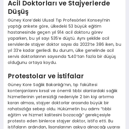
Acil Doktorları ve Stajyerlerde
Düşüş
Güney Kore’deki Ulusal Tıp Profesörleri Konseyi’nin
yaptığı ankete göre, ülkedeki 53 büyük eğitim
hastanesinde geçen yıl 914 acil doktoru görev
yaparken, bu yıl sayı 535’e düştü. Aynı şekilde acil
servislerde stajyer doktor sayısı da 2023’te 386 iken, bu
yıl 33’e kadar geriledi. Bu durum, ülke genelinde acil
servis doktorlarının sayısında %40’tan fazla bir düşüş
olduğunu ortaya koydu.
Protestolar ve İstifalar
Güney Kore Sağlık Bakanlığı’nın, tıp fakültesi
kontenjanlarını kırsal ve önemli tıbbi alanlardaki sağlık
hizmetlerinin yetersizliği nedeniyle 2 bin kişi artırma
kararı alması, stajyer doktorlar arasında büyük bir
rahatsızlığa sebep oldu. Hükümetin bu adımı “tıbbi
eğitim ve hizmet kalitesini bozacağı” gerekçesiyle
protesto eden binlerce stajyer doktor, istifa etti. Bu
istifaların ardından, lisanslarının askıya alınacağı uyarısı