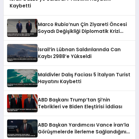
Kaybetti
Marco Rubio’nun Çin Ziyareti Öncesi
Soyadı Değişikliği Diplomatik Krizi
Engelledi
İsrail’in Lübnan Saldırılarında Can
Kaybı 2988’e Yükseldi
Maldivler Dalış Faciası 5 İtalyan Turist
Hayatını Kaybetti
ABD Başkanı Trump’tan Şi’nin
Tebrikleri ve Biden Eleştirisi İddiası
ABD Başkan Yardımcısı Vance İran’la
Görüşmelerde İlerleme Sağlandığını
Açıkladı