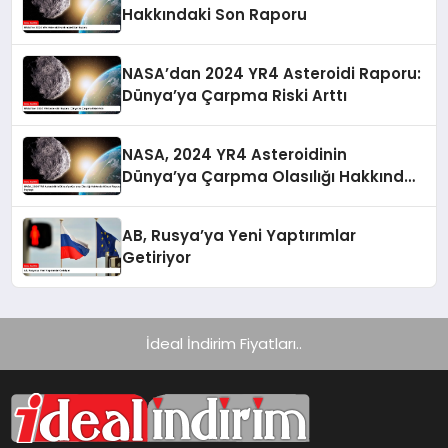
Hakkındaki Son Raporu
NASA’dan 2024 YR4 Asteroidi Raporu:
Dünya’ya Çarpma Riski Arttı
NASA, 2024 YR4 Asteroidinin
Dünya’ya Çarpma Olasılığı Hakkında
Güncel Raporunu Paylaştı
AB, Rusya’ya Yeni Yaptırımlar
Getiriyor
İdeal İndirim Fiyatları..