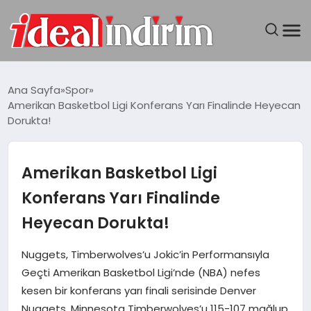
ANASAYFA
Ana Sayfa
Spor
Amerikan Basketbol Ligi Konferans Yarı Finalinde Heyecan
BILGISAYAR
Dorukta!
DÜNYA
Amerikan Basketbol Ligi
SEYAHAT
Konferans Yarı Finalinde
Heyecan Dorukta!
TEKNOLOJI
Nuggets, Timberwolves’u Jokic’in Performansıyla
YAŞAM
Geçti Amerikan Basketbol Ligi’nde (NBA) nefes
kesen bir konferans yarı finali serisinde Denver
Nuggets, Minnesota Timberwolves’u 115-107 mağlup