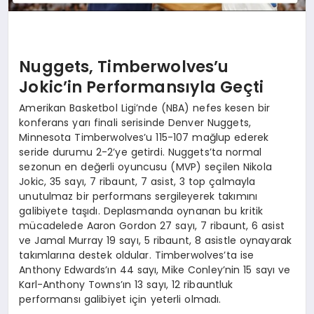
Nuggets, Timberwolves’u
Jokic’in Performansıyla Geçti
Amerikan Basketbol Ligi’nde (NBA) nefes kesen bir
konferans yarı finali serisinde Denver Nuggets,
Minnesota Timberwolves’u 115-107 mağlup ederek
seride durumu 2-2’ye getirdi. Nuggets’ta normal
sezonun en değerli oyuncusu (MVP) seçilen Nikola
Jokic, 35 sayı, 7 ribaunt, 7 asist, 3 top çalmayla
unutulmaz bir performans sergileyerek takımını
galibiyete taşıdı. Deplasmanda oynanan bu kritik
mücadelede Aaron Gordon 27 sayı, 7 ribaunt, 6 asist
ve Jamal Murray 19 sayı, 5 ribaunt, 8 asistle oynayarak
takımlarına destek oldular. Timberwolves’ta ise
Anthony Edwards’ın 44 sayı, Mike Conley’nin 15 sayı ve
Karl-Anthony Towns’ın 13 sayı, 12 ribauntluk
performansı galibiyet için yeterli olmadı.