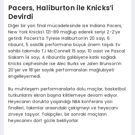
Pacers, Haliburton ile Knicks’i
Devirdi
Diğer bir yarı final mücadelesinde ise Indiana Pacers,
New York Knicks’i 121-89 mağlup ederek seriyi 2-2’ye
getirdi. Pacers’ta Tyrese Haliburton’ın 20 sayı, 6
ribaunt, 5 asistlik performansı büyük önem taşıdı. Ev
sahibi takımda TJ McConnell 15 sayı, 10 asist ve Pascal
Siakam 14 sayı, 4 ribauntla galibiyete katkı sağladı.
Knicks cephesinde ise Alec Burks ve Jalen Brunson’ın
20’şer ve 18’şer sayılık performansları mağlubiyeti
engelleyemedi.
Bu muhteşem performanslarla dolu maçlar, basketbol
tutkunlarını ekran başına kilitlemeye devam ediyor.
Heyecanın dorukta yaşandığı NBA konferans yarı
finalleri, takımlar arasındaki çekişmeyi ve heyecanı
zirveye taşıyor. Takipçiler, bir sonraki maçların
heyecanını dört gözle bekliyorlar.