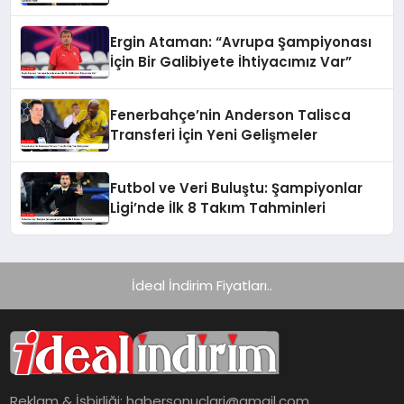
Bakanı Açıklama Yaptı
Ergin Ataman: “Avrupa Şampiyonası
İçin Bir Galibiyete İhtiyacımız Var”
Fenerbahçe’nin Anderson Talisca
Transferi İçin Yeni Gelişmeler
Futbol ve Veri Buluştu: Şampiyonlar
Ligi’nde İlk 8 Takım Tahminleri
İdeal İndirim Fiyatları..
Reklam & İşbirliği:
habersonuclari@gmail.com