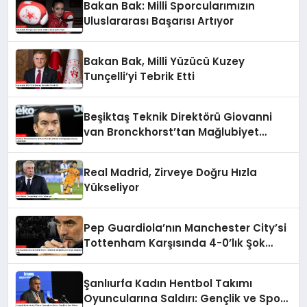
Bakan Bak: Milli Sporcularımızın
Uluslararası Başarısı Artıyor
Bakan Bak, Milli Yüzücü Kuzey
Tunçelli’yi Tebrik Etti
Beşiktaş Teknik Direktörü Giovanni
van Bronckhorst’tan Mağlubiyet
Sonrası Açıklamalar
Real Madrid, Zirveye Doğru Hızla
Yükseliyor
Pep Guardiola’nın Manchester City’si
Tottenham Karşısında 4-0’lık Şok
Mağlubiyet Aldı
Şanlıurfa Kadın Hentbol Takımı
Oyuncularına Saldırı: Gençlik ve Spor