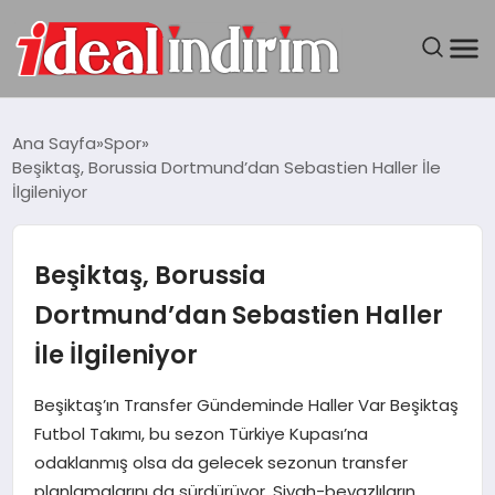
ANASAYFA
Ana Sayfa
Spor
Beşiktaş, Borussia Dortmund’dan Sebastien Haller İle
BILGISAYAR
İlgileniyor
DÜNYA
Beşiktaş, Borussia
SEYAHAT
Dortmund’dan Sebastien Haller
İle İlgileniyor
TEKNOLOJI
Beşiktaş’ın Transfer Gündeminde Haller Var Beşiktaş
YAŞAM
Futbol Takımı, bu sezon Türkiye Kupası’na
odaklanmış olsa da gelecek sezonun transfer
planlamalarını da sürdürüyor. Siyah-beyazlıların