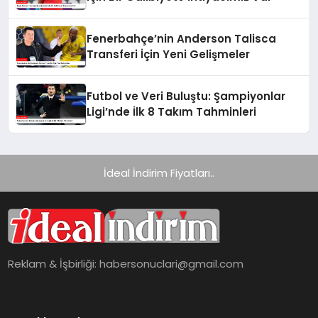
Fenerbahçe’nin Anderson Talisca
Transferi İçin Yeni Gelişmeler
Futbol ve Veri Buluştu: Şampiyonlar
Ligi’nde İlk 8 Takım Tahminleri
İdeal İndirim Fiyatları..
Reklam & İşbirliği:
habersonuclari@gmail.com