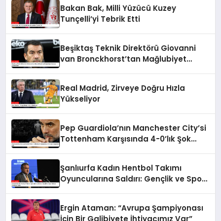
Bakan Bak, Milli Yüzücü Kuzey
Tunçelli’yi Tebrik Etti
Beşiktaş Teknik Direktörü Giovanni
van Bronckhorst’tan Mağlubiyet
Sonrası Açıklamalar
Real Madrid, Zirveye Doğru Hızla
Yükseliyor
Pep Guardiola’nın Manchester City’si
Tottenham Karşısında 4-0’lık Şok
Mağlubiyet Aldı
Şanlıurfa Kadın Hentbol Takımı
Oyuncularına Saldırı: Gençlik ve Spor
Bakanı Açıklama Yaptı
Ergin Ataman: “Avrupa Şampiyonası
İçin Bir Galibiyete İhtiyacımız Var”