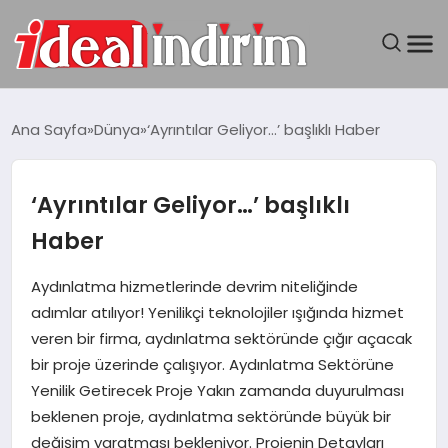
ANASAYFA
Ana Sayfa
Dünya
‘Ayrıntılar Geliyor…’ başlıklı Haber
BILGISAYAR
‘Ayrıntılar Geliyor…’ başlıklı
DÜNYA
Haber
SEYAHAT
Aydınlatma hizmetlerinde devrim niteliğinde
adımlar atılıyor! Yenilikçi teknolojiler ışığında hizmet
TEKNOLOJI
veren bir firma, aydınlatma sektöründe çığır açacak
bir proje üzerinde çalışıyor. Aydınlatma Sektörüne
YAŞAM
Yenilik Getirecek Proje Yakın zamanda duyurulması
beklenen proje, aydınlatma sektöründe büyük bir
değişim yaratması bekleniyor. Projenin Detayları