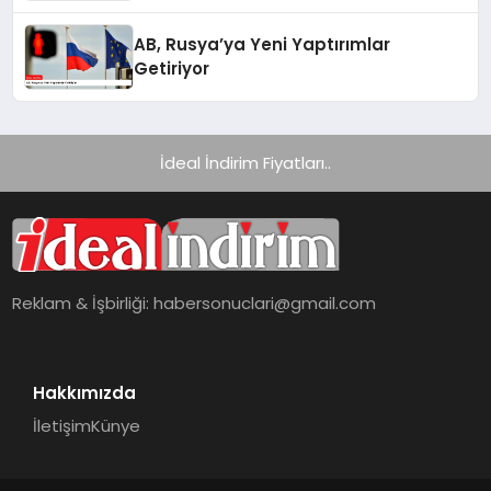
Güncel Raporunu Paylaştı
AB, Rusya’ya Yeni Yaptırımlar
Getiriyor
İdeal İndirim Fiyatları..
Reklam & İşbirliği:
habersonuclari@gmail.com
Hakkımızda
İletişim
Künye